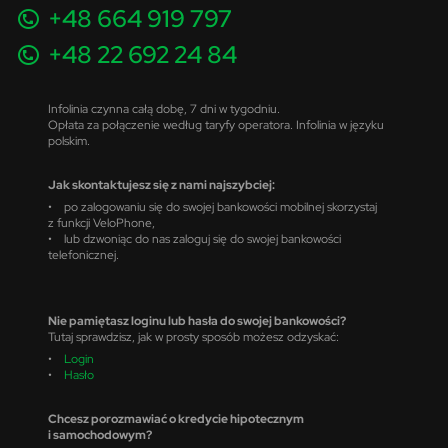
+48 664 919 797
+48 22 692 24 84
Infolinia czynna całą dobę, 7 dni w tygodniu.
Opłata za połączenie według taryfy operatora. Infolinia w języku
polskim.
Jak skontaktujesz się z nami najszybciej:
• po zalogowaniu się do swojej bankowości mobilnej skorzystaj
z funkcji VeloPhone,
• lub dzwoniąc do nas zaloguj się do swojej bankowości
telefonicznej.
Nie pamiętasz loginu lub hasła do swojej bankowości?
Tutaj sprawdzisz, jak w prosty sposób możesz odzyskać:
•
Login
•
Hasło
Chcesz porozmawiać o kredycie hipotecznym
i samochodowym?