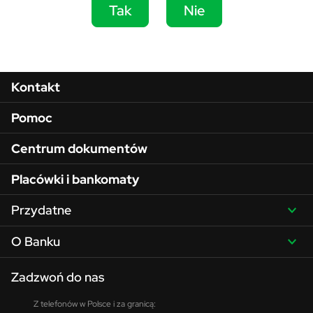
Tak
Nie
Menu w stopce
Kontakt
Pomoc
Centrum dokumentów
Placówki i bankomaty
Przydatne
O Banku
Zadzwoń do nas
Z telefonów w Polsce i za granicą: