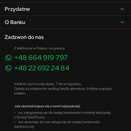
Przydatne
O Banku
Zadzwoń do nas
Z telefonów w Polsce i za granicą:
+48 664 919 797
+48 22 692 24 84
Infolinia czynna całą dobę, 7 dni w tygodniu.
Opłata za połączenie według taryfy operatora. Infolinia w języku
polskim.
Jak skontaktujesz się z nami najszybciej:
• po zalogowaniu się do swojej bankowości mobilnej skorzystaj
z funkcji VeloPhone,
• lub dzwoniąc do nas zaloguj się do swojej bankowości
telefonicznej.