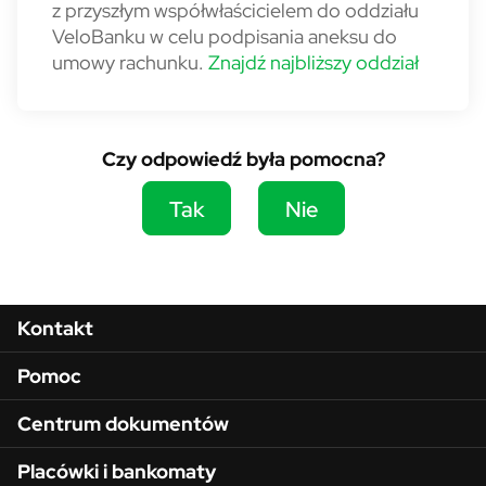
z przyszłym współwłaścicielem do oddziału
VeloBanku w celu podpisania aneksu do
umowy rachunku.
Znajdź najbliższy oddział
Czy odpowiedź była pomocna?
Tak
Nie
Menu w stopce
Kontakt
Pomoc
Centrum dokumentów
Placówki i bankomaty