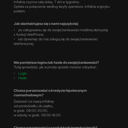
Infolinia czynna całą dobę, 7 dni w tygodniu.
Opłata za połączenie według taryfy operatora. Infolinia w języku
polskim.
Jak skontaktujesz się z nami najszybciej:
• po zalogowaniu się do swojej bankowości mobilnej skorzystaj
z funkcji VeloPhone,
• lub dzwoniąc do nas zaloguj się do swojej bankowości
telefonicznej.
Nie pamiętasz loginu lub hasła do swojej bankowości?
Tutaj sprawdzisz, jak w prosty sposób możesz odzyskać:
•
Login
•
Hasło
Chcesz porozmawiać o kredycie hipotecznym
i samochodowym?
Zadzwoń na naszą infolinię:
od poniedziałku do piątku,
w godz. 08:00-20:00,
w soboty, w godz. 08:00-16:00.
Chcesz porozmawiać o produktach inwestycyjnych?