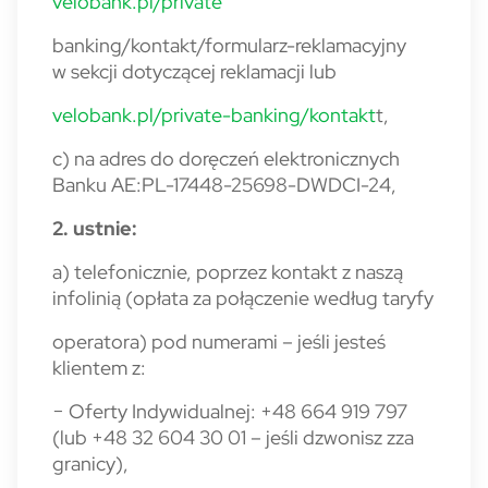
velobank.pl/private
banking/kontakt/formularz-reklamacyjny
w sekcji dotyczącej reklamacji lub
velobank.pl/private-banking/kontakt
t,
c) na adres do doręczeń elektronicznych
Banku AE:PL-17448-25698-DWDCI-24,
2. ustnie:
a) telefonicznie, poprzez kontakt z naszą
infolinią (opłata za połączenie według taryfy
operatora) pod numerami – jeśli jesteś
klientem z:
− Oferty Indywidualnej: +48 664 919 797
(lub +48 32 604 30 01 – jeśli dzwonisz zza
granicy),