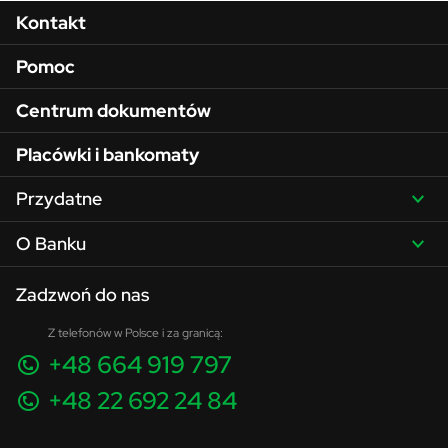
Menu w stopce
Kontakt
Pomoc
Centrum dokumentów
Placówki i bankomaty
Przydatne
O Banku
Zadzwoń do nas
Z telefonów w Polsce i za granicą:
+48 664 919 797
+48 22 692 24 84