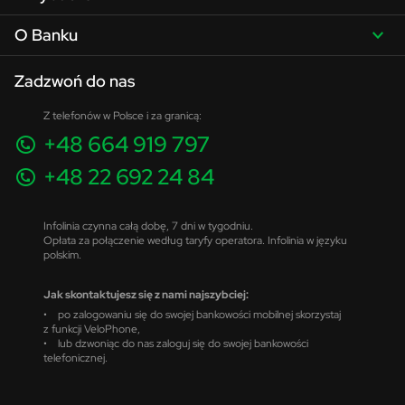
O Banku
Zadzwoń do nas
Z telefonów w Polsce i za granicą:
+48 664 919 797
+48 22 692 24 84
Infolinia czynna całą dobę, 7 dni w tygodniu.
Opłata za połączenie według taryfy operatora. Infolinia w języku
polskim.
Jak skontaktujesz się z nami najszybciej:
• po zalogowaniu się do swojej bankowości mobilnej skorzystaj
z funkcji VeloPhone,
• lub dzwoniąc do nas zaloguj się do swojej bankowości
telefonicznej.