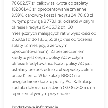
78 682,57 zł, całkowita kwota do zapłaty
102 861,40 zł, oprocentowanie zmienne
9,59%, całkowity koszt kredytu 24 178,83 zł
(w tym: prowizja 8 773,11 zł, odsetki w całym
okresie kredytu 15 405,72 zł), 60
miesięcznych malejących rat w wysokości od
2 520.91 zł do 1 836,55 zł (okres odroczenia
spłaty 12 miesięcy, z zerowym
oprocentowaniem). Zabezpieczeniem
kredytu jest cesja z polisy AC w całym
okresie kredytowania. Koszt polisy AC jest
ustalany bezpośrednio z ubezpieczycielem
przez Klienta. W kalkulacji RRSO nie
uwzględniono kosztu polisy AC. Kalkulacja
została dokonana na dzień 03.06.2026 r. na
reprezentatywnym przykładzie.
Dodatkowe informacje