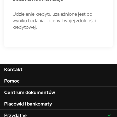
Udzielenie kredytu uzależnione jest od
wyniku badania i oceny Twojej zdolności
kredytowej.
Menu w stopce
Kontakt
Pomoc
Centrum dokumentów
Placówki i bankomaty
Przydatne