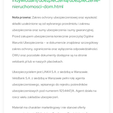
indywidualni/ubezpieczenia/ubezpieczenie-
nieruchomosci-dom.html
Nota prawna:
Zakres ochrony ubezpieczeniowej oraz wysokość
składki uzależnione są od wybranego przedmiotu i zakresu
ubezpieczenia oraz sumy ubezpieczenia i sumy gwarancyjnej.
Przed zakupem ubezpieczenia koniecznie przeczytaj Ogólne
Warunki Ubezpieczenia – w dokumencie znajdziesz szczegółowy
zakres ochrony, ograniczenia oraz wyłączenia odpowiedzialności.
OWU oraz pozostałe dokumenty dostępne są na stronie
velobank.pl lub w naszych placówkach.
Ubezpieczycielem jest LINK4 S.A. z siedzibą w Warszawie.
VeloBank S.A. z siedzibą w Warszawie pełni rolę agenta
ubezpieczeniowego, wpisanego do rejestru pośredników
ubezpieczeniowych pod numerem 11254447/A. Agent działa na
rzecz wielu zakładów ubezpieczeń.
Materiał ma charakter marketingowy i nie stanowi oferty