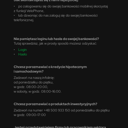
• po zalogowaniu się do swojej bankowości mobilnej skorzystaj
z funkcji VeloPhone,
• lub dzwoniąc do nas zaloguj się do swojej bankowości
telefonicznej.
Nie pamiętasz loginu lub hasła do swojej bankowości?
Tutaj sprawdzisz, jak w prosty sposób możesz odzyskać:
•
Login
•
Hasło
Chcesz porozmawiać o kredycie hipotecznym
i samochodowym?
Zadzwoń na naszą infolinię:
od poniedziałku do piątku,
w godz. 08:00-20:00,
w soboty, w godz. 08:00-16:00.
Chcesz porozmawiać o produktach inwestycyjnych?
Zadzwoń na numer +48 500 933 150 od poniedziałku do piątku
w godz. 09:00-17:00
Jesteś przedstawicielem firmy lub pracownikiem sektora