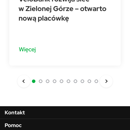
w Zielonej Górze – otwarto
nową placówkę
Więcej
Menu w stopce
Kontakt
Pomoc