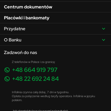
Centrum dokumentów
Placówki i bankomaty
Przydatne
O Banku
Zadzwoń do nas
Z telefonów w Polsce i za granicą:
+48 664 919 797
+48 22 692 24 84
Infolinia czynna całą dobę, 7 dni w tygodniu.
Opłata za połączenie według taryfy operatora. Infolinia w języku
polskim.
Jak skontaktujesz się z nami najszybciej: