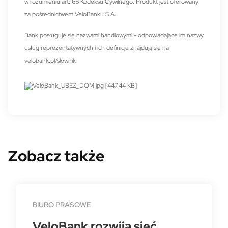
w rozumieniu art. 66 Kodeksu Cywilnego. Produkt jest oferowany
za pośrednictwem VeloBanku S.A.
Bank posługuje się nazwami handlowymi - odpowiadające im nazwy
usług reprezentatywnych i ich definicje znajdują się na
velobank.pl/slownik
Zobacz także
BIURO PRASOWE
VeloBank rozwija sieć