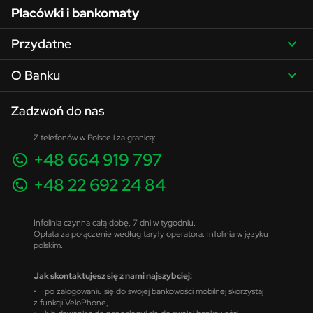
Placówki i bankomaty
Przydatne
O Banku
Zadzwoń do nas
Z telefonów w Polsce i za granicą:
+48 664 919 797
+48 22 692 24 84
Infolinia czynna całą dobę, 7 dni w tygodniu.
Opłata za połączenie według taryfy operatora. Infolinia w języku
polskim.
Jak skontaktujesz się z nami najszybciej:
• po zalogowaniu się do swojej bankowości mobilnej skorzystaj
z funkcji VeloPhone,