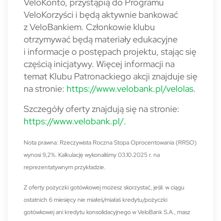
VeloKonto, przystąpią do Programu
VeloKorzyści i będą aktywnie bankować
z VeloBankiem. Członkowie klubu
otrzymywać będą materiały edukacyjne
i informacje o postępach projektu, stając się
częścią inicjatywy. Więcej informacji na
temat Klubu Patronackiego akcji znajduje się
na stronie:
https://www.velobank.pl/velolas
.
Szczegóły oferty znajdują się na stronie:
https://www.velobank.pl/.
Nota prawna: Rzeczywista Roczna Stopa Oprocentowania (RRSO)
wynosi 9,2%. Kalkulację wykonaliśmy 03.10.2025 r. na
reprezentatywnym przykładzie.
Z oferty pożyczki gotówkowej możesz skorzystać, jeśli: w ciągu
ostatnich 6 miesięcy nie miałeś/miałaś kredytu/pożyczki
gotówkowej ani kredytu konsolidacyjnego w VeloBank S.A., masz