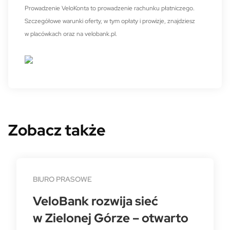
Prowadzenie VeloKonta to prowadzenie rachunku płatniczego.
Szczegółowe warunki oferty, w tym opłaty i prowizje, znajdziesz
w placówkach oraz na velobank.pl.
Zobacz także
BIURO PRASOWE
VeloBank rozwija sieć
w Zielonej Górze – otwarto