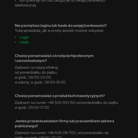
• lub dzwoniąc do nas zaloguj się do swojej bankowości
telefonicznej.
Nie pamiętasz loginu lub hasła do swojej bankowości?
Tutaj sprawdzisz, jak w prosty sposób możesz odzyskać:
•
Login
•
Hasło
Chcesz porozmawiać o kredycie hipotecznym
i samochodowym?
Zadzwoń na naszą infolinię:
od poniedziałku do piątku,
w godz. 08:00-20:00,
w soboty, w godz. 08:00-16:00.
Chcesz porozmawiać o produktach inwestycyjnych?
Zadzwoń na numer +48 500 933 150 od poniedziałku do piątku
w godz. 09:00-17:00
Jesteś przedstawicielem firmy lub pracownikiem sektora
publicznego?
Zadzwoń na numer +48 608 019 700, od poniedziałku do
piątku w godz. 08:00-20.00