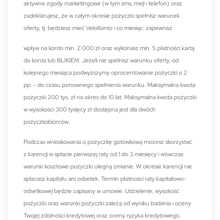
aktywne zgody marketingowe (w tym sms, mejl i telefon) oraz
zadeklarujesz, że w całym okresie pożyczki spełnisz warunek
oferty, tj. będziesz mieć VeloKonto i co miesiąc: zapewnisz
wpływ na konto min. 2 000 zł oraz wykonasz min. 5 płatności kartą
do konta lub BLIKIEM. Jeżeli nie spełnisz warunku oferty, od
kolejnego miesiąca podwyższymy oprocentowanie pożyczki o 2
pp. - do czasu ponownego spełnienia warunku. Maksymalna kwota
pożyczki 200 tys. zł na okres do 10 lat. Maksymalna kwota pożyczki
w wysokości 300 tysięcy zł dostępna jest dla dwóch
pożyczkobiorców.
Podczas wnioskowania o pożyczkę gotówkową możesz skorzystać
z karencji w spłacie pierwszej raty od 1 do 3 miesięcy i wówczas
warunki kosztowe pożyczki ulegną zmianie. W okresie karencji nie
spłacasz kapitału ani odsetek. Termin płatności raty kapitałowo-
odsetkowej będzie zapisany w umowie. Udzielenie, wysokość
pożyczki oraz warunki pożyczki zależą od wyniku badania i oceny
Twojej zdolności kredytowej oraz oceny ryzyka kredytowego.