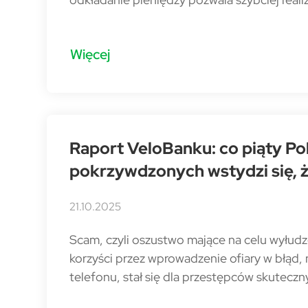
Więcej
Raport VeloBanku: co piąty Po
pokrzywdzonych wstydzi się, ż
21.10.2025
Scam, czyli oszustwo mające na celu wyłud
korzyści przez wprowadzenie ofiary w błąd, 
telefonu, stał się dla przestępców skutec