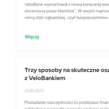
VeloBank wystartował z nową kampanią wi
doceniona przez klientów”. W swoim najnow
cenią dziś najbardziej, czyli bezpieczeńst
Więcej
Trzy sposoby na skuteczne osz
z VeloBankiem
22.10.2025
Posiadanie oszczędności to podstawa fina
odkładanie pieniędzy pozwala szybciej real