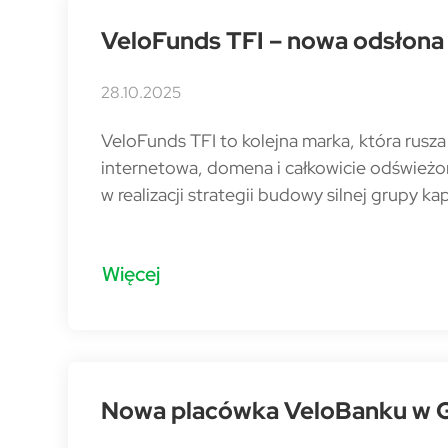
VeloFunds TFI – nowa odsłona
28.10.2025
VeloFunds TFI to kolejna marka, która rus
internetowa, domena i całkowicie odświeżon
w realizacji strategii budowy silnej grupy ka
Więcej
Nowa placówka VeloBanku w Go