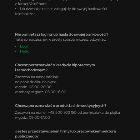
z funkcji VeloPhone,
• lub dzwoniąc do nas zaloguj się do swojej bankowości
telefonicznej.
Nie pamiętasz loginu lub hasła do swojej bankowości?
Tutaj sprawdzisz, jak w prosty sposób możesz odzyskać:
•
Login
•
Hasło
Chcesz porozmawiać o kredycie hipotecznym
i samochodowym?
Zadzwoń na naszą infolinię:
od poniedziałku do piątku,
w godz. 08:00-20:00,
w soboty, w godz. 08:00-16:00.
Chcesz porozmawiać o produktach inwestycyjnych?
Zadzwoń na numer +48 500 933 150 od poniedziałku do piątku
w godz. 09:00-17:00
Jesteś przedstawicielem firmy lub pracownikiem sektora
publicznego?