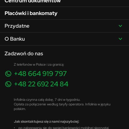
Centrum dokumentów
Placówki i bankomaty
Przydatne
O Banku
Zadzwoń do nas
Z telefonów w Polsce i za granicą:
+48 664 919 797
+48 22 692 24 84
Infolinia czynna całą dobę, 7 dni w tygodniu.
Opłata za połączenie według taryfy operatora. Infolinia w języku
polskim.
Jak skontaktujesz się z nami najszybciej:
• po zalogowaniu się do swojej bankowości mobilnej skorzystaj