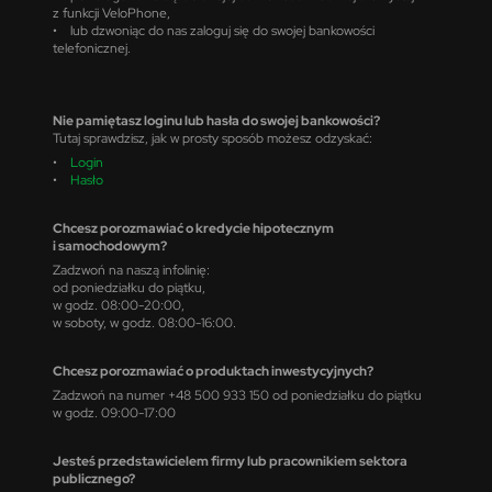
z funkcji VeloPhone,
• lub dzwoniąc do nas zaloguj się do swojej bankowości
telefonicznej.
Nie pamiętasz loginu lub hasła do swojej bankowości?
Tutaj sprawdzisz, jak w prosty sposób możesz odzyskać:
•
Login
•
Hasło
Chcesz porozmawiać o kredycie hipotecznym
i samochodowym?
Zadzwoń na naszą infolinię:
od poniedziałku do piątku,
w godz. 08:00-20:00,
w soboty, w godz. 08:00-16:00.
Chcesz porozmawiać o produktach inwestycyjnych?
Zadzwoń na numer +48 500 933 150 od poniedziałku do piątku
w godz. 09:00-17:00
Jesteś przedstawicielem firmy lub pracownikiem sektora
publicznego?