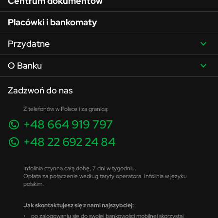
Centrum dokumentów
Placówki i bankomaty
Przydatne
O Banku
Zadzwoń do nas
Z telefonów w Polsce i za granicą:
+48 664 919 797
+48 22 692 24 84
Infolinia czynna całą dobę, 7 dni w tygodniu.
Opłata za połączenie według taryfy operatora. Infolinia w języku
polskim.
Jak skontaktujesz się z nami najszybciej:
• po zalogowaniu się do swojej bankowości mobilnej skorzystaj