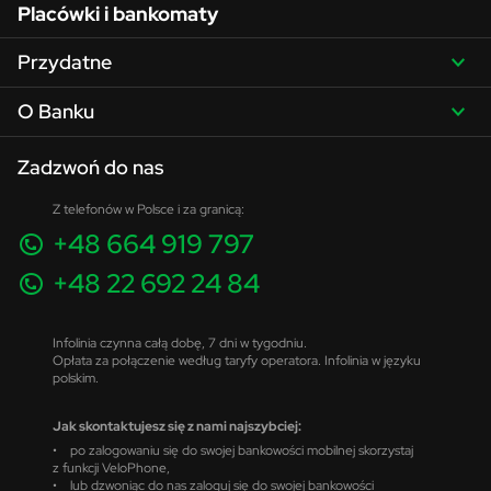
Placówki i bankomaty
Przydatne
O Banku
Zadzwoń do nas
Z telefonów w Polsce i za granicą:
+48 664 919 797
+48 22 692 24 84
Infolinia czynna całą dobę, 7 dni w tygodniu.
Opłata za połączenie według taryfy operatora. Infolinia w języku
polskim.
Jak skontaktujesz się z nami najszybciej:
• po zalogowaniu się do swojej bankowości mobilnej skorzystaj
z funkcji VeloPhone,
• lub dzwoniąc do nas zaloguj się do swojej bankowości