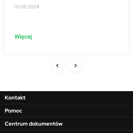
01.08.2024
Więcej
Menu w stopce
Kontakt
Pomoc
Centrum dokumentów