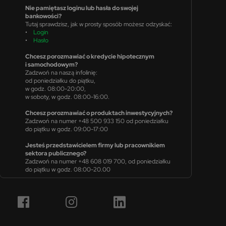
Nie pamiętasz loginu lub hasła do swojej
bankowości?
Tutaj sprawdzisz, jak w prosty sposób możesz odzyskać:
•
Login
•
Hasło
Chcesz porozmawiać o kredycie hipotecznym
i samochodowym?
Zadzwoń na naszą infolinię:
od poniedziałku do piątku,
w godz. 08:00-20:00,
w soboty, w godz. 08:00-16:00.
Chcesz porozmawiać o produktach inwestycyjnych?
Zadzwoń na numer +48 500 933 150 od poniedziałku
do piątku w godz. 09:00-17:00
Jesteś przedstawicielem firmy lub pracownikiem
sektora publicznego?
Zadzwoń na numer +48 608 019 700, od poniedziałku
do piątku w godz. 08:00-20.00