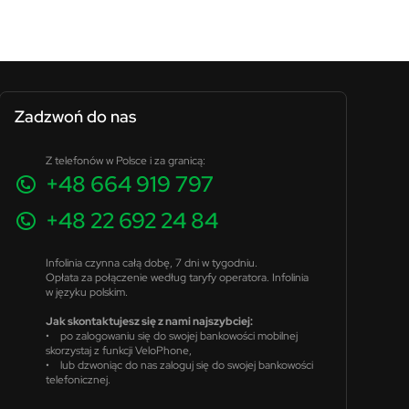
Zadzwoń do nas
Z telefonów w Polsce i za granicą:
+48 664 919 797
+48 22 692 24 84
Infolinia czynna całą dobę, 7 dni w tygodniu.
Opłata za połączenie według taryfy operatora. Infolinia
w języku polskim.
Jak skontaktujesz się z nami najszybciej:
• po zalogowaniu się do swojej bankowości mobilnej
skorzystaj z funkcji VeloPhone,
• lub dzwoniąc do nas zaloguj się do swojej bankowości
telefonicznej.