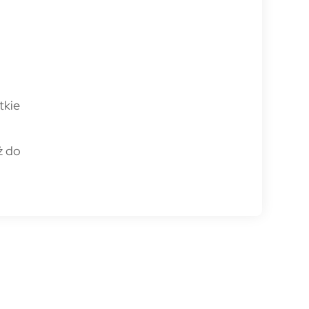
tkie
ż do