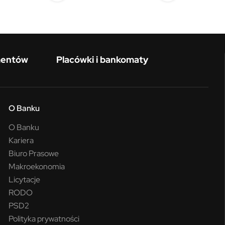
mentów
Placówki i bankomaty
O Banku
O Banku
Kariera
Biuro Prasowe
Makroekonomia
Licytacje
RODO
PSD2
Polityka prywatności