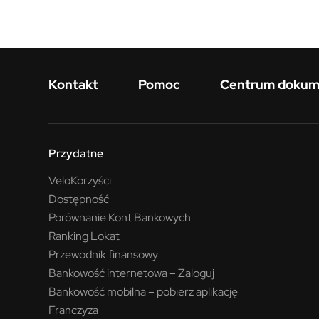
Menu w stopce
Kontakt
Pomoc
Centrum doku
Przydatne
VeloKorzyści
Dostępność
Porównanie Kont Bankowych
Ranking Lokat
Przewodnik finansowy
Bankowość internetowa – Zaloguj
Bankowość mobilna – pobierz aplikację
Franczyza