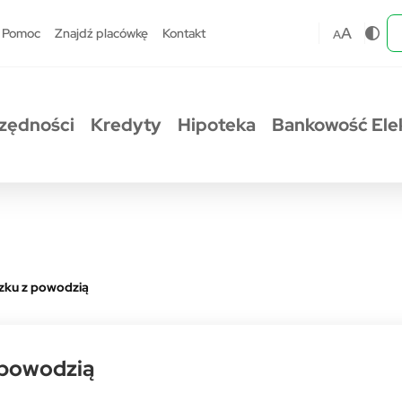
A
Pomoc
Znajdź placówkę
Kontakt
A
zędności
Kredyty
Hipoteka
Bankowość Ele
zku z powodzią
 powodzią