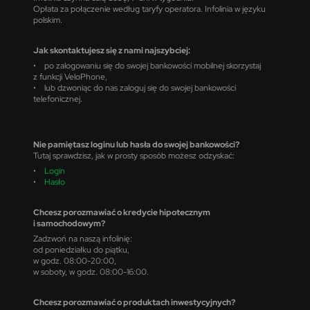
Opłata za połączenie według taryfy operatora. Infolinia w języku
polskim.
Jak skontaktujesz się z nami najszybciej:
• po zalogowaniu się do swojej bankowości mobilnej skorzystaj
z funkcji VeloPhone,
• lub dzwoniąc do nas zaloguj się do swojej bankowości
telefonicznej.
Nie pamiętasz loginu lub hasła do swojej bankowości?
Tutaj sprawdzisz, jak w prosty sposób możesz odzyskać:
•
Login
•
Hasło
Chcesz porozmawiać o kredycie hipotecznym
i samochodowym?
Zadzwoń na naszą infolinię:
od poniedziałku do piątku,
w godz. 08:00-20:00,
w soboty, w godz. 08:00-16:00.
Chcesz porozmawiać o produktach inwestycyjnych?