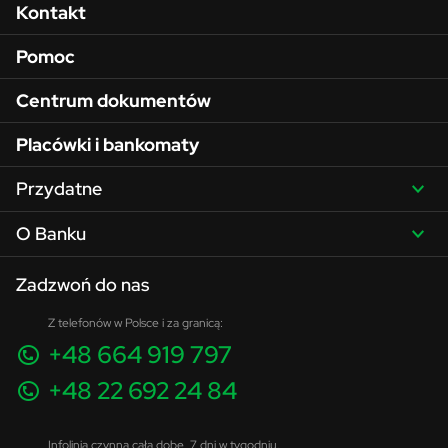
Menu w stopce
Kontakt
Pomoc
Centrum dokumentów
Placówki i bankomaty
Przydatne
O Banku
Zadzwoń do nas
Z telefonów w Polsce i za granicą:
+48 664 919 797
+48 22 692 24 84
Infolinia czynna całą dobę, 7 dni w tygodniu.