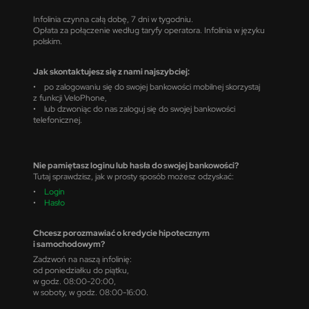
Infolinia czynna całą dobę, 7 dni w tygodniu.
Opłata za połączenie według taryfy operatora. Infolinia w języku
polskim.
Jak skontaktujesz się z nami najszybciej:
• po zalogowaniu się do swojej bankowości mobilnej skorzystaj
z funkcji VeloPhone,
• lub dzwoniąc do nas zaloguj się do swojej bankowości
telefonicznej.
Nie pamiętasz loginu lub hasła do swojej bankowości?
Tutaj sprawdzisz, jak w prosty sposób możesz odzyskać:
•
Login
•
Hasło
Chcesz porozmawiać o kredycie hipotecznym
i samochodowym?
Zadzwoń na naszą infolinię:
od poniedziałku do piątku,
w godz. 08:00-20:00,
w soboty, w godz. 08:00-16:00.