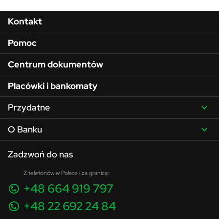
Menu w stopce
Kontakt
Pomoc
Centrum dokumentów
Placówki i bankomaty
Przydatne
O Banku
Zadzwoń do nas
Z telefonów w Polsce i za granicą:
+48 664 919 797
+48 22 692 24 84