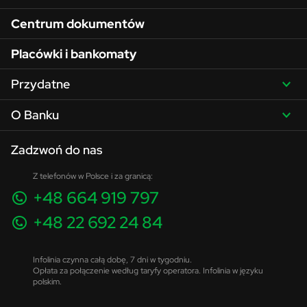
Centrum dokumentów
Placówki i bankomaty
Przydatne
O Banku
Zadzwoń do nas
Z telefonów w Polsce i za granicą:
+48 664 919 797
+48 22 692 24 84
Infolinia czynna całą dobę, 7 dni w tygodniu.
Opłata za połączenie według taryfy operatora. Infolinia w języku
polskim.