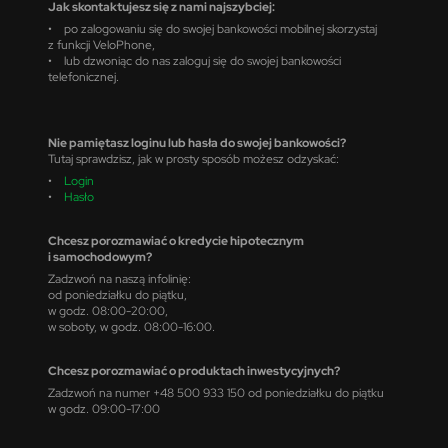
Jak skontaktujesz się z nami najszybciej:
• po zalogowaniu się do swojej bankowości mobilnej skorzystaj
z funkcji VeloPhone,
• lub dzwoniąc do nas zaloguj się do swojej bankowości
telefonicznej.
Nie pamiętasz loginu lub hasła do swojej bankowości?
Tutaj sprawdzisz, jak w prosty sposób możesz odzyskać:
•
Login
•
Hasło
Chcesz porozmawiać o kredycie hipotecznym
i samochodowym?
Zadzwoń na naszą infolinię:
od poniedziałku do piątku,
w godz. 08:00-20:00,
w soboty, w godz. 08:00-16:00.
Chcesz porozmawiać o produktach inwestycyjnych?
Zadzwoń na numer +48 500 933 150 od poniedziałku do piątku
w godz. 09:00-17:00