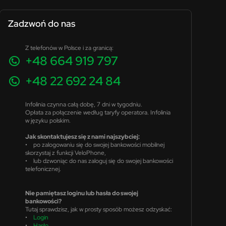
Zadzwoń do nas
Z telefonów w Polsce i za granicą:
+48 664 919 797
+48 22 692 24 84
Infolinia czynna całą dobę, 7 dni w tygodniu.
Opłata za połączenie według taryfy operatora. Infolinia
w języku polskim.
Jak skontaktujesz się z nami najszybciej:
• po zalogowaniu się do swojej bankowości mobilnej
skorzystaj z funkcji VeloPhone,
• lub dzwoniąc do nas zaloguj się do swojej bankowości
telefonicznej.
Nie pamiętasz loginu lub hasła do swojej
bankowości?
Tutaj sprawdzisz, jak w prosty sposób możesz odzyskać:
•
Login
•
Hasło