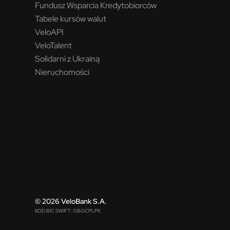
Fundusz Wsparcia Kredytobiorców
Tabele kursów walut
VeloAPI
VeloTalent
Solidarni z Ukrainą
Nieruchomości
© 2026 VeloBank S.A.
KOD BIC SWIFT: GBGCPLPK