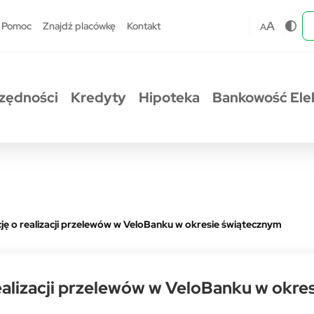
A
Pomoc
Znajdź placówkę
Kontakt
A
zędności
Kredyty
Hipoteka
Bankowość Ele
ę o realizacji przelewów w VeloBanku w okresie świątecznym
ealizacji przelewów w VeloBanku w okre