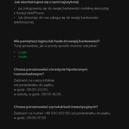
Jak skontaktujesz się z nami najszybciej:
• po zalogowaniu się do swojej bankowości mobilnej skorzystaj
z funkcji VeloPhone,
• lub dzwoniąc do nas zaloguj się do swojej bankowości
telefonicznej.
Nie pamiętasz loginu lub hasła do swojej bankowości?
Tutaj sprawdzisz, jak w prosty sposób możesz odzyskać:
•
Login
•
Hasło
Chcesz porozmawiać o kredycie hipotecznym
i samochodowym?
Zadzwoń na naszą infolinię:
od poniedziałku do piątku,
w godz. 08:00-20:00,
w soboty, w godz. 08:00-16:00.
Chcesz porozmawiać o produktach inwestycyjnych?
Zadzwoń na numer +48 500 933 150 od poniedziałku do piątku
w godz. 09:00-17:00