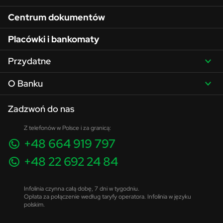
Centrum dokumentów
Placówki i bankomaty
Przydatne
O Banku
Zadzwoń do nas
Z telefonów w Polsce i za granicą:
+48 664 919 797
+48 22 692 24 84
Infolinia czynna całą dobę, 7 dni w tygodniu.
Opłata za połączenie według taryfy operatora. Infolinia w języku
polskim.