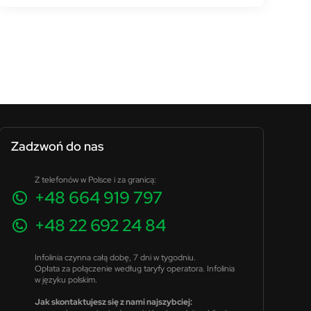
Zadzwoń do nas
Z telefonów w Polsce i za granicą:
+48 664 919 797
+48 22 692 24 84
Infolinia czynna całą dobę, 7 dni w tygodniu.
Opłata za połączenie według taryfy operatora. Infolinia
w języku polskim.
Jak skontaktujesz się z nami najszybciej: