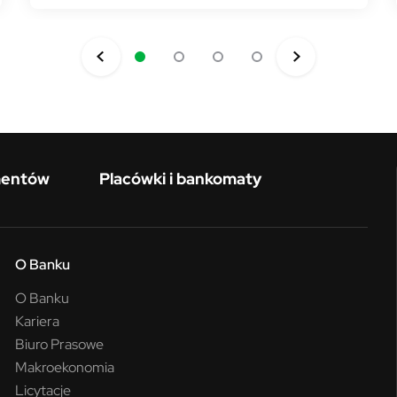
mentów
Placówki i bankomaty
O Banku
O Banku
Kariera
Biuro Prasowe
Makroekonomia
Licytacje