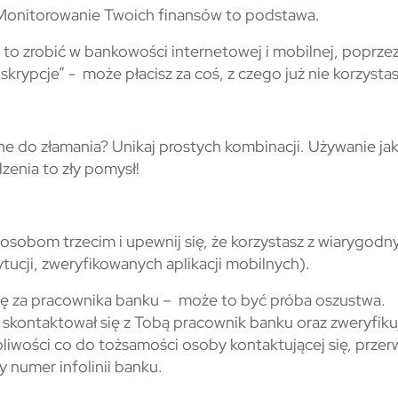
 Monitorowanie Twoich finansów to podstawa.
to zrobić w bankowości internetowej i mobilnej, poprze
krypcje” - może płacisz za coś, z czego już nie korzysta
dne do złamania? Unikaj prostych kombinacji. Używanie ja
dzenia to zły pomysł!
sobom trzecim i upewnij się, że korzystasz z wiarygodn
ytucji, zweryfikowanych aplikacji mobilnych).
się za pracownika banku – może to być próba oszustwa.
e skontaktował się z Tobą pracownik banku oraz zweryfiku
liwości co do tożsamości osoby kontaktującej się, przerw
 numer infolinii banku.