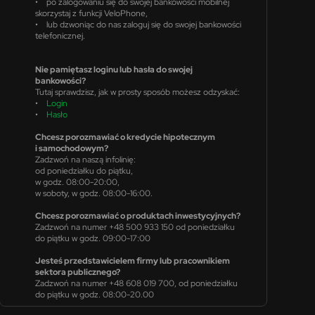
• po zalogowaniu się do swojej bankowości mobilnej
skorzystaj z funkcji VeloPhone,
• lub dzwoniąc do nas zaloguj się do swojej bankowości
telefonicznej.
Nie pamiętasz loginu lub hasła do swojej
bankowości?
Tutaj sprawdzisz, jak w prosty sposób możesz odzyskać:
•
Login
•
Hasło
Chcesz porozmawiać o kredycie hipotecznym
i samochodowym?
Zadzwoń na naszą infolinię:
od poniedziałku do piątku,
w godz. 08:00-20:00,
w soboty, w godz. 08:00-16:00.
Chcesz porozmawiać o produktach inwestycyjnych?
Zadzwoń na numer +48 500 933 150 od poniedziałku
do piątku w godz. 09:00-17:00
Jesteś przedstawicielem firmy lub pracownikiem
sektora publicznego?
Zadzwoń na numer +48 608 019 700, od poniedziałku
do piątku w godz. 08:00-20.00