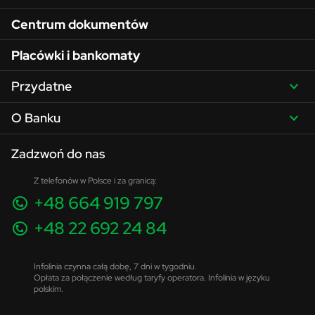
Centrum dokumentów
Placówki i bankomaty
Przydatne
O Banku
Zadzwoń do nas
Z telefonów w Polsce i za granicą:
+48 664 919 797
+48 22 692 24 84
Infolinia czynna całą dobę, 7 dni w tygodniu.
Opłata za połączenie według taryfy operatora. Infolinia w języku
polskim.