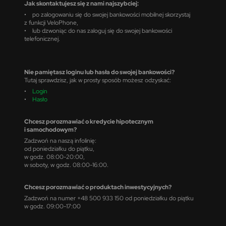
Jak skontaktujesz się z nami najszybciej:
• po zalogowaniu się do swojej bankowości mobilnej skorzystaj
z funkcji VeloPhone,
• lub dzwoniąc do nas zaloguj się do swojej bankowości
telefonicznej.
Nie pamiętasz loginu lub hasła do swojej bankowości?
Tutaj sprawdzisz, jak w prosty sposób możesz odzyskać:
•
Login
•
Hasło
Chcesz porozmawiać o kredycie hipotecznym
i samochodowym?
Zadzwoń na naszą infolinię:
od poniedziałku do piątku,
w godz. 08:00-20:00,
w soboty, w godz. 08:00-16:00.
Chcesz porozmawiać o produktach inwestycyjnych?
Zadzwoń na numer +48 500 933 150 od poniedziałku do piątku
w godz. 09:00-17:00