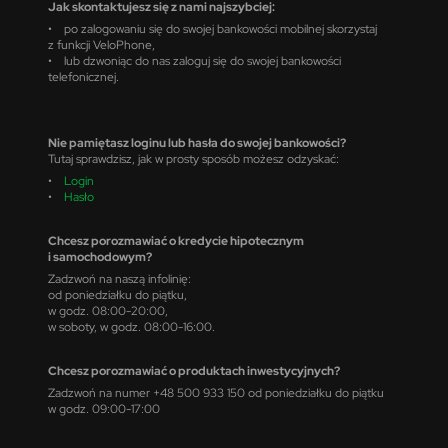
Jak skontaktujesz się z nami najszybciej:
• po zalogowaniu się do swojej bankowości mobilnej skorzystaj
z funkcji VeloPhone,
• lub dzwoniąc do nas zaloguj się do swojej bankowości
telefonicznej.
Nie pamiętasz loginu lub hasła do swojej bankowości?
Tutaj sprawdzisz, jak w prosty sposób możesz odzyskać:
•
Login
•
Hasło
Chcesz porozmawiać o kredycie hipotecznym
i samochodowym?
Zadzwoń na naszą infolinię:
od poniedziałku do piątku,
w godz. 08:00-20:00,
w soboty, w godz. 08:00-16:00.
Chcesz porozmawiać o produktach inwestycyjnych?
Zadzwoń na numer +48 500 933 150 od poniedziałku do piątku
w godz. 09:00-17:00