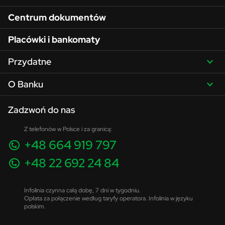
Centrum dokumentów
Placówki i bankomaty
Przydatne
O Banku
Zadzwoń do nas
Z telefonów w Polsce i za granicą:
+48 664 919 797
+48 22 692 24 84
Infolinia czynna całą dobę, 7 dni w tygodniu.
Opłata za połączenie według taryfy operatora. Infolinia w języku
polskim.