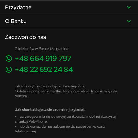
Przydatne
O Banku
Zadzwoń do nas
Z telefonów w Polsce i za granicą:
+48 664 919 797
+48 22 692 24 84
Infolinia czynna całą dobę, 7 dni w tygodniu.
Opłata za połączenie według taryfy operatora. Infolinia w języku
polskim.
Jak skontaktujesz się z nami najszybciej:
• po zalogowaniu się do swojej bankowości mobilnej skorzystaj
z funkcji VeloPhone,
• lub dzwoniąc do nas zaloguj się do swojej bankowości
telefonicznej.