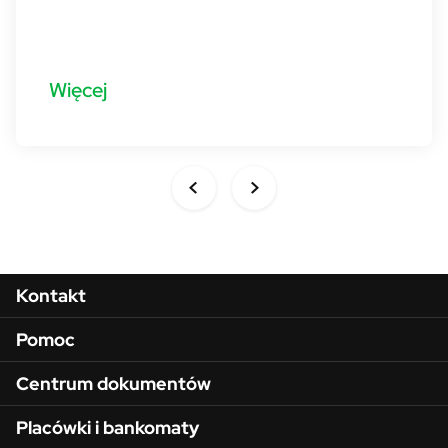
Więcej
Menu w stopce
Kontakt
Pomoc
Centrum dokumentów
Placówki i bankomaty