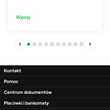
Więcej
Menu w stopce
Kontakt
Pomoc
Centrum dokumentów
Placówki i bankomaty