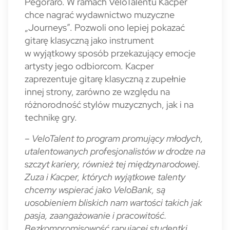
Pegoraro. W ramach VeloTalentu Kacper
chce nagrać wydawnictwo muzyczne
„Journeys”. Pozwoli ono lepiej pokazać
gitarę klasyczną jako instrument
w wyjątkowy sposób przekazujący emocje
artysty jego odbiorcom. Kacper
zaprezentuje gitarę klasyczną z zupełnie
innej strony, zarówno ze względu na
różnorodność stylów muzycznych, jak i na
technikę gry.
– VeloTalent to program promujący młodych,
utalentowanych profesjonalistów w drodze na
szczyt kariery, również tej międzynarodowej.
Zuza i Kacper, których wyjątkowe talenty
chcemy wspierać jako VeloBank, są
uosobieniem bliskich nam wartości takich jak
pasja, zaangażowanie i pracowitość.
Bezkompromisowość rapującej studentki