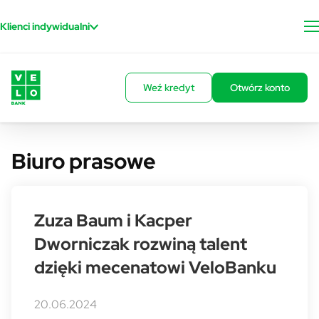
Przejdź do treści
Klienci indywidualni
Weź kredyt
Otwórz konto
Biuro prasowe
Zuza Baum i Kacper
Dworniczak rozwiną talent
dzięki mecenatowi VeloBanku
20.06.2024