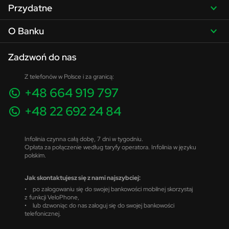
Przydatne
O Banku
Zadzwoń do nas
Z telefonów w Polsce i za granicą:
+48 664 919 797
+48 22 692 24 84
Infolinia czynna całą dobę, 7 dni w tygodniu.
Opłata za połączenie według taryfy operatora. Infolinia w języku
polskim.
Jak skontaktujesz się z nami najszybciej:
• po zalogowaniu się do swojej bankowości mobilnej skorzystaj
z funkcji VeloPhone,
• lub dzwoniąc do nas zaloguj się do swojej bankowości
telefonicznej.