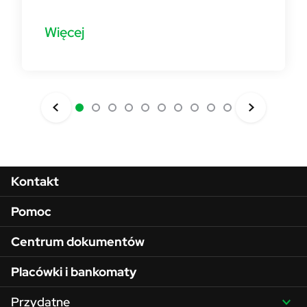
Więcej
Menu w stopce
Kontakt
Pomoc
Centrum dokumentów
Placówki i bankomaty
Przydatne