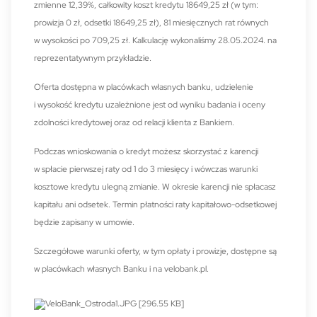
zmienne 12,39%, całkowity koszt kredytu 18649,25 zł (w tym:
prowizja 0 zł, odsetki 18649,25 zł), 81 miesięcznych rat równych
w wysokości po 709,25 zł. Kalkulację wykonaliśmy 28.05.2024. na
reprezentatywnym przykładzie.
Oferta dostępna w placówkach własnych banku, udzielenie
i wysokość kredytu uzależnione jest od wyniku badania i oceny
zdolności kredytowej oraz od relacji klienta z Bankiem.
Podczas wnioskowania o kredyt możesz skorzystać z karencji
w spłacie pierwszej raty od 1 do 3 miesięcy i wówczas warunki
kosztowe kredytu ulegną zmianie. W okresie karencji nie spłacasz
kapitału ani odsetek. Termin płatności raty kapitałowo-odsetkowej
będzie zapisany w umowie.
Szczegółowe warunki oferty, w tym opłaty i prowizje, dostępne są
w placówkach własnych Banku i na velobank.pl.