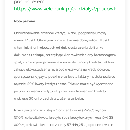
pod adresem:
https://www.velobank.pl/oddzialy#/placowki
.
Nota prawna
Oprocentowanie zmienne kredytu w dniu podpisania umowy
wynosi 12,39%. Obniżymy oprocentowanie do wysokości 11,39%
w terminie 5 dni roboczych od dnia dostarczenia do Banku
dokumentu zakupu, przesyłając klientowi zmieniony harmonogram
spłat, co nie wymaga zawarcia aneksu do Umowy kredytu. Faktura
zakupu eko-urządzenia musi być wystawiona na kredytobiorcę,
sporządzona w języku polskim oraz kwota faktury musi stanowić co
najmniej 50% kwoty kredytu netto. Faktura może być wystawiona
po uruchomieniu kredytu lub przed uruchomieniem kredytu
w okresie 30 dni przed datą złożenia wniosku.
Rzeczywista Roczna Stopa Oprocentowania (RRSO) wynosi
13,10%, całkowita kwota kredytu (bez kredytowanych kosztów) 38
800 zł, całkowita kwota do zapłaty 57 449,25 zł, oprocentowanie