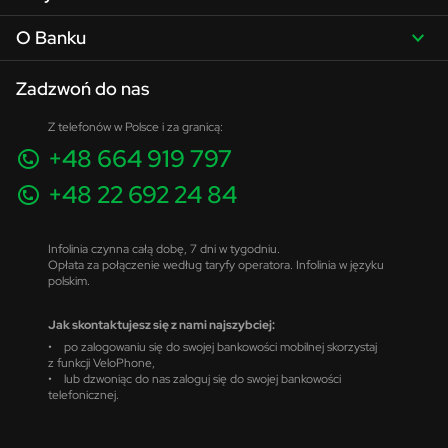
O Banku
Zadzwoń do nas
Z telefonów w Polsce i za granicą:
+48 664 919 797
+48 22 692 24 84
Infolinia czynna całą dobę, 7 dni w tygodniu.
Opłata za połączenie według taryfy operatora. Infolinia w języku
polskim.
Jak skontaktujesz się z nami najszybciej:
• po zalogowaniu się do swojej bankowości mobilnej skorzystaj
z funkcji VeloPhone,
• lub dzwoniąc do nas zaloguj się do swojej bankowości
telefonicznej.