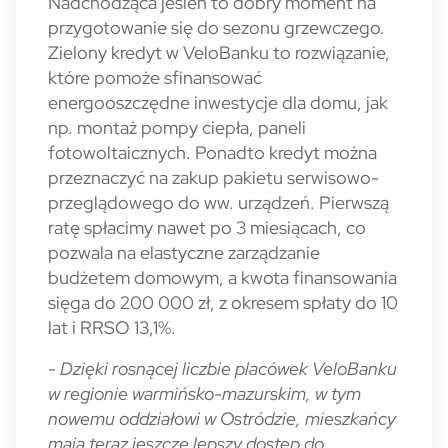
Nadchodząca jesień to dobry moment na
przygotowanie się do sezonu grzewczego.
Zielony kredyt w VeloBanku to rozwiązanie,
które pomoże sfinansować
energooszczędne inwestycje dla domu, jak
np. montaż pompy ciepła, paneli
fotowoltaicznych. Ponadto kredyt można
przeznaczyć na zakup pakietu serwisowo-
przeglądowego do ww. urządzeń. Pierwszą
ratę spłacimy nawet po 3 miesiącach, co
pozwala na elastyczne zarządzanie
budżetem domowym, a kwota finansowania
sięga do 200 000 zł, z okresem spłaty do 10
lat i RRSO 13,1%.
-
Dzięki rosnącej liczbie placówek VeloBanku
w regionie warmińsko-mazurskim, w tym
nowemu oddziałowi w Ostródzie, mieszkańcy
mają teraz jeszcze lepszy dostęp do