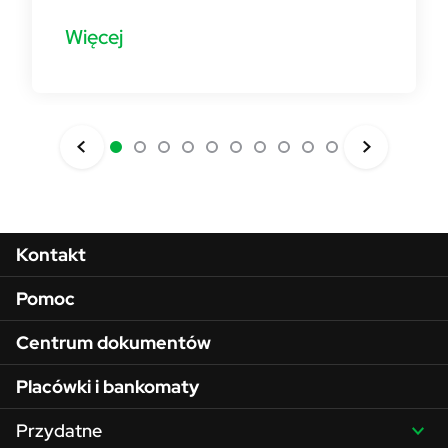
Więcej
Menu w stopce
Kontakt
Pomoc
Centrum dokumentów
Placówki i bankomaty
Przydatne