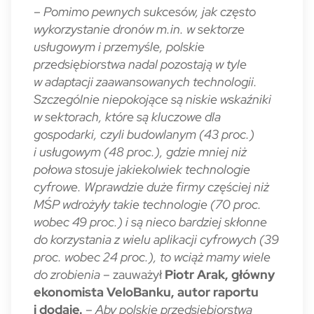
–
Pomimo pewnych sukcesów, jak często
wykorzystanie dronów m.in. w sektorze
usługowym i przemyśle, polskie
przedsiębiorstwa nadal pozostają w tyle
w adaptacji zaawansowanych technologii.
Szczególnie niepokojące są niskie wskaźniki
w sektorach, które są kluczowe dla
gospodarki, czyli budowlanym (43 proc.)
i usługowym (48 proc.), gdzie mniej niż
połowa stosuje jakiekolwiek technologie
cyfrowe. Wprawdzie duże firmy częściej niż
MŚP wdrożyły takie technologie (70 proc.
wobec 49 proc.) i są nieco bardziej skłonne
do korzystania z wielu aplikacji cyfrowych (39
proc. wobec 24 proc.), to wciąż mamy wiele
do zrobienia
– zauważył
Piotr Arak, główny
ekonomista VeloBanku,
autor raportu
i dodaje.
–
Aby polskie przedsiębiorstwa