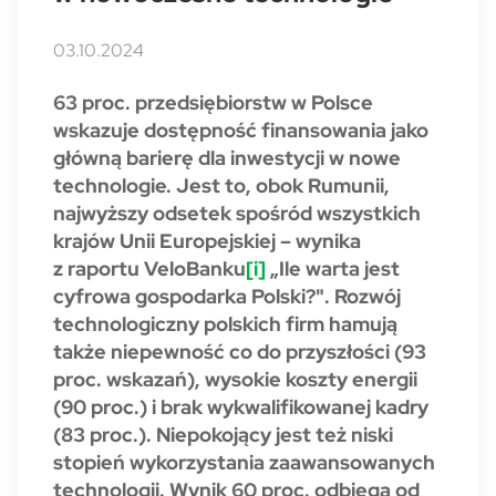
03.10.2024
63 proc. przedsiębiorstw w Polsce
wskazuje dostępność finansowania jako
główną barierę dla inwestycji w nowe
technologie. Jest to, obok Rumunii,
najwyższy odsetek spośród wszystkich
krajów Unii Europejskiej – wynika
z raportu VeloBanku
[i]
„Ile warta jest
cyfrowa gospodarka Polski?". Rozwój
technologiczny polskich firm hamują
także niepewność co do przyszłości (93
proc. wskazań), wysokie koszty energii
(90 proc.) i brak wykwalifikowanej kadry
(83 proc.). Niepokojący jest też niski
stopień wykorzystania zaawansowanych
technologii. Wynik 60 proc. odbiega od