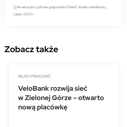
[i]
Ile warta jest cyfrowa gospodarka Polski?, Analiza VeloBanku,
Lipiec 2024 r.
Zobacz także
BIURO PRASOWE
VeloBank rozwija sieć
w Zielonej Górze – otwarto
nową placówkę