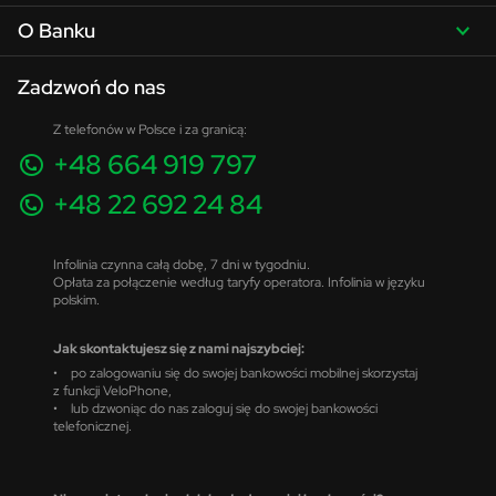
O Banku
Zadzwoń do nas
Z telefonów w Polsce i za granicą:
+48 664 919 797
+48 22 692 24 84
Infolinia czynna całą dobę, 7 dni w tygodniu.
Opłata za połączenie według taryfy operatora. Infolinia w języku
polskim.
Jak skontaktujesz się z nami najszybciej:
• po zalogowaniu się do swojej bankowości mobilnej skorzystaj
z funkcji VeloPhone,
• lub dzwoniąc do nas zaloguj się do swojej bankowości
telefonicznej.