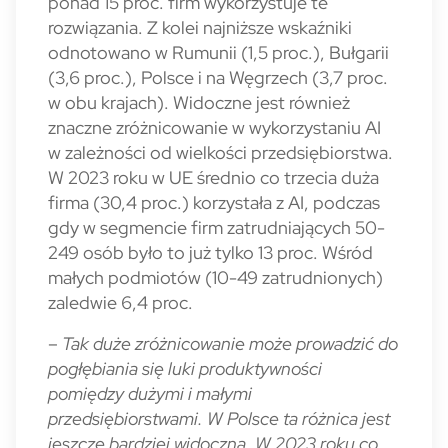
ponad 15 proc. firm wykorzystuje te
rozwiązania. Z kolei najniższe wskaźniki
odnotowano w Rumunii (1,5 proc.), Bułgarii
(3,6 proc.), Polsce i na Węgrzech (3,7 proc.
w obu krajach). Widoczne jest również
znaczne zróżnicowanie w wykorzystaniu AI
w zależności od wielkości przedsiębiorstwa.
W 2023 roku w UE średnio co trzecia duża
firma (30,4 proc.) korzystała z AI, podczas
gdy w segmencie firm zatrudniających 50-
249 osób było to już tylko 13 proc. Wśród
małych podmiotów (10-49 zatrudnionych)
zaledwie 6,4 proc.
–
Tak duże zróżnicowanie może prowadzić do
pogłębiania się luki produktywności
pomiędzy dużymi i małymi
przedsiębiorstwami. W Polsce ta różnica jest
jeszcze bardziej widoczna. W 2023 roku co