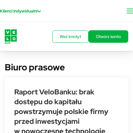
Przejdź do treści
Klienci indywidualni
Weź kredyt
Otwórz konto
Biuro prasowe
Raport VeloBanku: brak
dostępu do kapitału
powstrzymuje polskie firmy
przed inwestycjami
w nowoczesne technologie