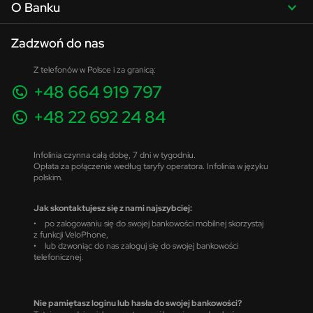
O Banku
Zadzwoń do nas
Z telefonów w Polsce i za granicą:
+48 664 919 797
+48 22 692 24 84
Infolinia czynna całą dobę, 7 dni w tygodniu.
Opłata za połączenie według taryfy operatora. Infolinia w języku
polskim.
Jak skontaktujesz się z nami najszybciej:
• po zalogowaniu się do swojej bankowości mobilnej skorzystaj
z funkcji VeloPhone,
• lub dzwoniąc do nas zaloguj się do swojej bankowości
telefonicznej.
Nie pamiętasz loginu lub hasła do swojej bankowości?