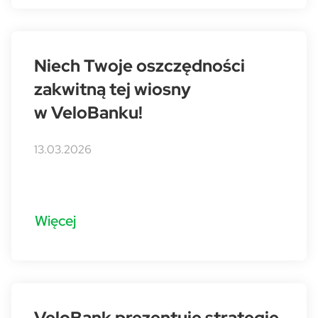
Niech Twoje oszczędności
zakwitną tej wiosny
w VeloBanku!
13.03.2026
Więcej
VeloBank prezentuje strategię