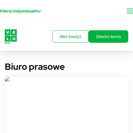
Przejdź do treści
Klienci indywidualni
Weź kredyt
Otwórz konto
Biuro prasowe
Rzecznik prasowy