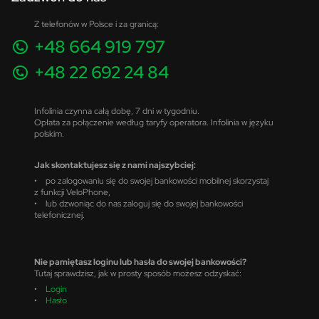
Z telefonów w Polsce i za granicą:
+48 664 919 797
+48 22 692 24 84
Infolinia czynna całą dobę, 7 dni w tygodniu.
Opłata za połączenie według taryfy operatora. Infolinia w języku
polskim.
Jak skontaktujesz się z nami najszybciej:
• po zalogowaniu się do swojej bankowości mobilnej skorzystaj
z funkcji VeloPhone,
• lub dzwoniąc do nas zaloguj się do swojej bankowości
telefonicznej.
Nie pamiętasz loginu lub hasła do swojej bankowości?
Tutaj sprawdzisz, jak w prosty sposób możesz odzyskać:
•
Login
•
Hasło