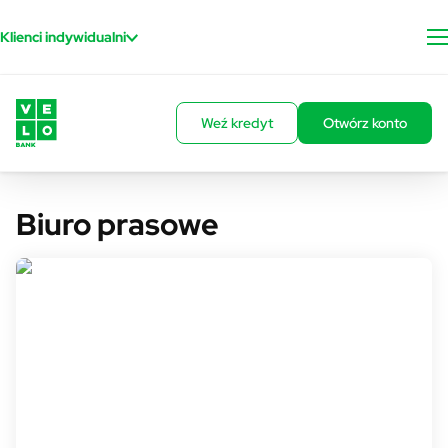
Przejdź do treści
Klienci indywidualni
Weź kredyt
Otwórz konto
Biuro prasowe
Rzecznik prasowy