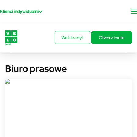
Przejdź do treści
Klienci indywidualni
Weź kredyt
Otwórz konto
Biuro prasowe
Rzecznik prasowy