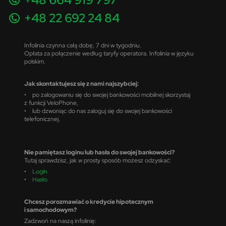
+48 22 692 24 84
Infolinia czynna całą dobę, 7 dni w tygodniu.
Opłata za połączenie według taryfy operatora. Infolinia w języku
polskim.
Jak skontaktujesz się z nami najszybciej:
• po zalogowaniu się do swojej bankowości mobilnej skorzystaj
z funkcji VeloPhone,
• lub dzwoniąc do nas zaloguj się do swojej bankowości
telefonicznej.
Nie pamiętasz loginu lub hasła do swojej bankowości?
Tutaj sprawdzisz, jak w prosty sposób możesz odzyskać:
•
Login
•
Hasło
Chcesz porozmawiać o kredycie hipotecznym
i samochodowym?
Zadzwoń na naszą infolinię: