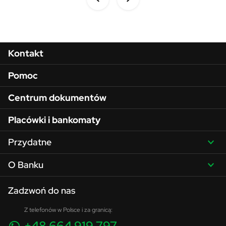
Menu w stopce
Kontakt
Pomoc
Centrum dokumentów
Placówki i bankomaty
Przydatne
O Banku
Zadzwoń do nas
Z telefonów w Polsce i za granicą:
+48 664 919 797