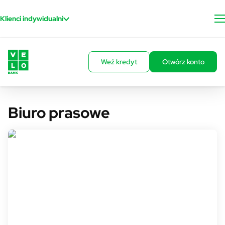
Przejdź do treści
Klienci indywidualni
Weź kredyt
Otwórz konto
Biuro prasowe
Rzecznik prasowy