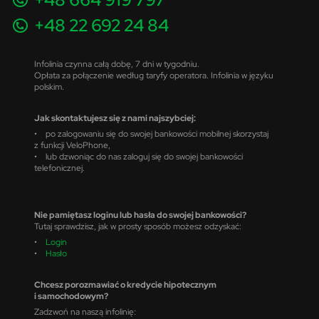
+48 22 692 24 84
Infolinia czynna całą dobę, 7 dni w tygodniu.
Opłata za połączenie według taryfy operatora. Infolinia w języku
polskim.
Jak skontaktujesz się z nami najszybciej:
• po zalogowaniu się do swojej bankowości mobilnej skorzystaj
z funkcji VeloPhone,
• lub dzwoniąc do nas zaloguj się do swojej bankowości
telefonicznej.
Nie pamiętasz loginu lub hasła do swojej bankowości?
Tutaj sprawdzisz, jak w prosty sposób możesz odzyskać:
•
Login
•
Hasło
Chcesz porozmawiać o kredycie hipotecznym
i samochodowym?
Zadzwoń na naszą infolinię: