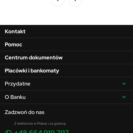
Menu w stopce
Kontakt
Pomoc
Centrum dokumentów
Placówki i bankomaty
Przydatne
O Banku
Zadzwoń do nas
Z telefonów w Polsce i za granicą:
+48 664 919 797