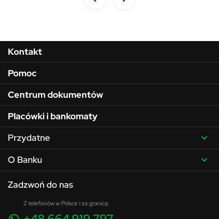
Menu w stopce
Kontakt
Pomoc
Centrum dokumentów
Placówki i bankomaty
Przydatne
O Banku
Zadzwoń do nas
Z telefonów w Polsce i za granicą:
+48 664 919 797