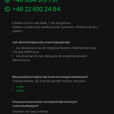
+48 22 692 24 84
Infolinia czynna całą dobę, 7 dni w tygodniu.
Opłata za połączenie według taryfy operatora. Infolinia w języku
polskim.
Jak skontaktujesz się z nami najszybciej:
• po zalogowaniu się do swojej bankowości mobilnej skorzystaj
z funkcji VeloPhone,
• lub dzwoniąc do nas zaloguj się do swojej bankowości
telefonicznej.
Nie pamiętasz loginu lub hasła do swojej bankowości?
Tutaj sprawdzisz, jak w prosty sposób możesz odzyskać:
•
Login
•
Hasło
Chcesz porozmawiać o kredycie hipotecznym
i samochodowym?
Zadzwoń na naszą infolinię: