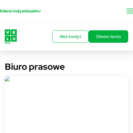
Przejdź do treści
Klienci indywidualni
Weź kredyt
Otwórz konto
Biuro prasowe
Rzecznik prasowy