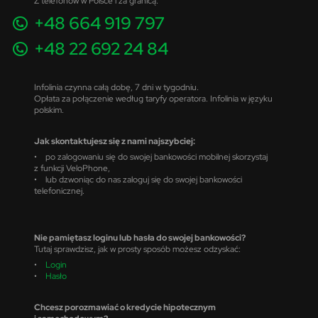
Z telefonów w Polsce i za granicą:
+48 664 919 797
+48 22 692 24 84
Infolinia czynna całą dobę, 7 dni w tygodniu.
Opłata za połączenie według taryfy operatora. Infolinia w języku
polskim.
Jak skontaktujesz się z nami najszybciej:
• po zalogowaniu się do swojej bankowości mobilnej skorzystaj
z funkcji VeloPhone,
• lub dzwoniąc do nas zaloguj się do swojej bankowości
telefonicznej.
Nie pamiętasz loginu lub hasła do swojej bankowości?
Tutaj sprawdzisz, jak w prosty sposób możesz odzyskać:
•
Login
•
Hasło
Chcesz porozmawiać o kredycie hipotecznym