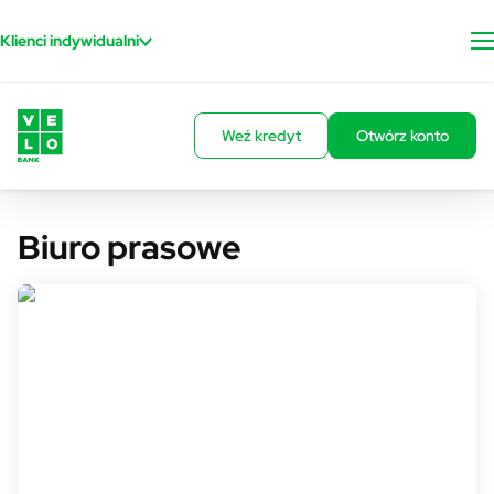
Przejdź do treści
Klienci indywidualni
Weź kredyt
Otwórz konto
Biuro prasowe
Rzecznik prasowy