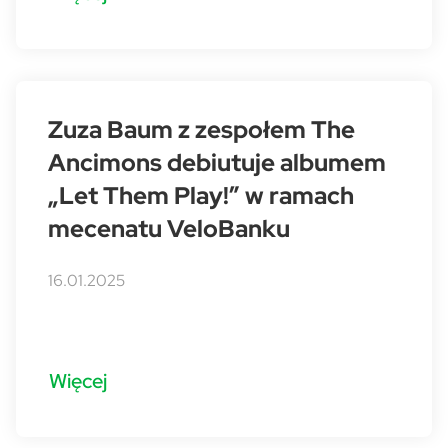
Zuza Baum z zespołem The
Ancimons debiutuje albumem
„Let Them Play!” w ramach
mecenatu VeloBanku
16.01.2025
Więcej