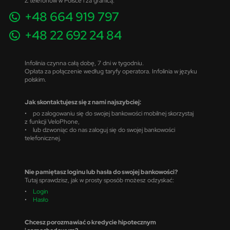
Z telefonów w Polsce i za granicą:
+48 664 919 797
+48 22 692 24 84
Infolinia czynna całą dobę, 7 dni w tygodniu.
Opłata za połączenie według taryfy operatora. Infolinia w języku
polskim.
Jak skontaktujesz się z nami najszybciej:
• po zalogowaniu się do swojej bankowości mobilnej skorzystaj
z funkcji VeloPhone,
• lub dzwoniąc do nas zaloguj się do swojej bankowości
telefonicznej.
Nie pamiętasz loginu lub hasła do swojej bankowości?
Tutaj sprawdzisz, jak w prosty sposób możesz odzyskać:
•
Login
•
Hasło
Chcesz porozmawiać o kredycie hipotecznym