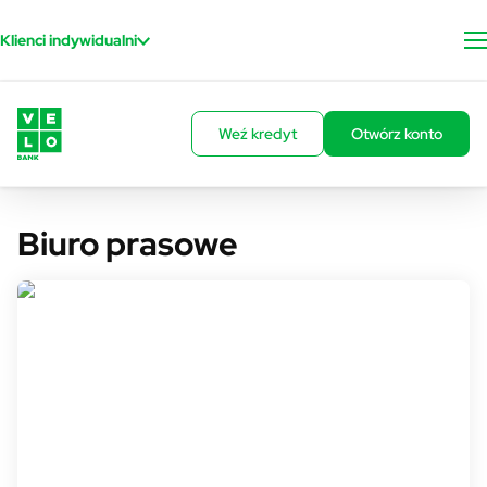
Przejdź do treści
Klienci indywidualni
Weź kredyt
Otwórz konto
Biuro prasowe
Rzecznik prasowy