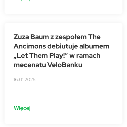
Zuza Baum z zespołem The
Ancimons debiutuje albumem
„Let Them Play!” w ramach
mecenatu VeloBanku
16.01.2025
Więcej