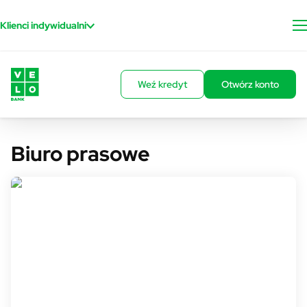
Przejdź do treści
Klienci indywidualni
Weź kredyt
Otwórz konto
Biuro prasowe
Rzecznik prasowy