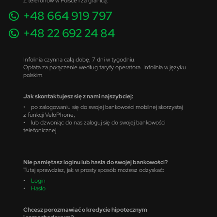
Z telefonów w Polsce i za granicą:
+48 664 919 797
+48 22 692 24 84
Infolinia czynna całą dobę, 7 dni w tygodniu.
Opłata za połączenie według taryfy operatora. Infolinia w języku
polskim.
Jak skontaktujesz się z nami najszybciej:
• po zalogowaniu się do swojej bankowości mobilnej skorzystaj
z funkcji VeloPhone,
• lub dzwoniąc do nas zaloguj się do swojej bankowości
telefonicznej.
Nie pamiętasz loginu lub hasła do swojej bankowości?
Tutaj sprawdzisz, jak w prosty sposób możesz odzyskać:
•
Login
•
Hasło
Chcesz porozmawiać o kredycie hipotecznym