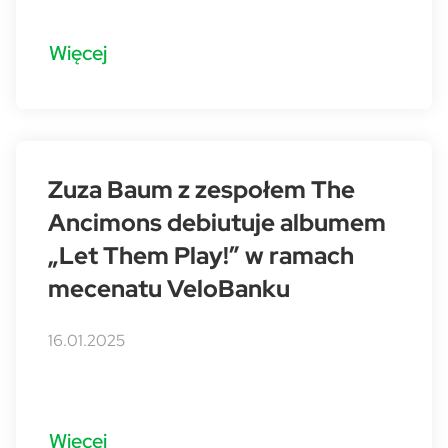
Więcej
Zuza Baum z zespołem The
Ancimons debiutuje albumem
„Let Them Play!” w ramach
mecenatu VeloBanku
16.01.2025
Więcej