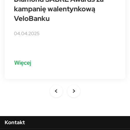
kampanię walentynkową
VeloBanku
04.04.2025
Więcej
Menu w stopce
Kontakt