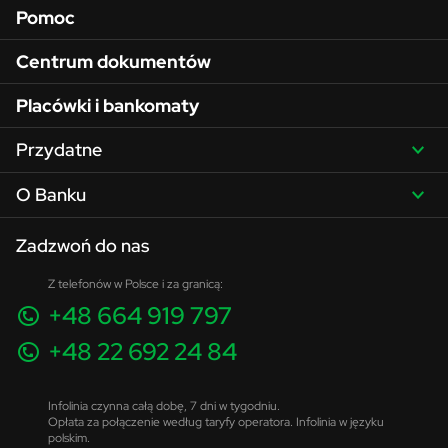
Pomoc
Centrum dokumentów
Placówki i bankomaty
Przydatne
O Banku
Zadzwoń do nas
Z telefonów w Polsce i za granicą:
+48 664 919 797
+48 22 692 24 84
Infolinia czynna całą dobę, 7 dni w tygodniu.
Opłata za połączenie według taryfy operatora. Infolinia w języku
polskim.