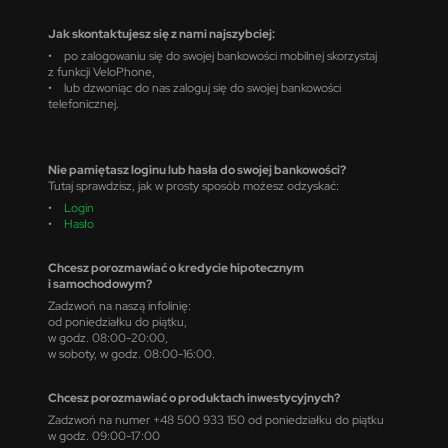
Jak skontaktujesz się z nami najszybciej:
• po zalogowaniu się do swojej bankowości mobilnej skorzystaj
z funkcji VeloPhone,
• lub dzwoniąc do nas zaloguj się do swojej bankowości
telefonicznej.
Nie pamiętasz loginu lub hasła do swojej bankowości?
Tutaj sprawdzisz, jak w prosty sposób możesz odzyskać:
•
Login
•
Hasło
Chcesz porozmawiać o kredycie hipotecznym
i samochodowym?
Zadzwoń na naszą infolinię:
od poniedziałku do piątku,
w godz. 08:00-20:00,
w soboty, w godz. 08:00-16:00.
Chcesz porozmawiać o produktach inwestycyjnych?
Zadzwoń na numer +48 500 933 150 od poniedziałku do piątku
w godz. 09:00-17:00