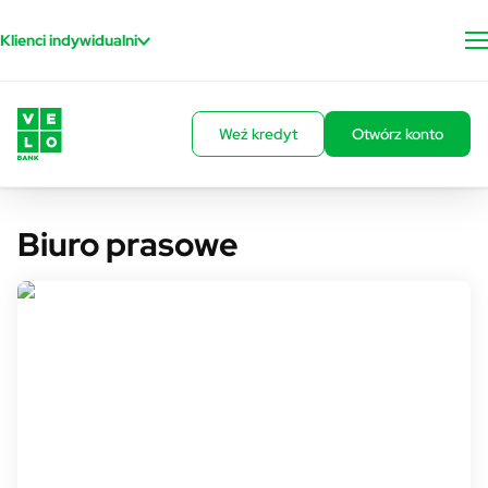
Przejdź do treści
Klienci indywidualni
Weź kredyt
Otwórz konto
Biuro prasowe
Rzecznik prasowy