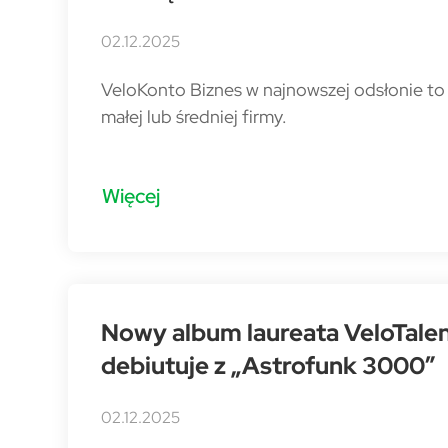
02.12.2025
VeloKonto Biznes w najnowszej odsłonie t
małej lub średniej firmy.
Więcej
Nowy album laureata VeloTalen
debiutuje z „Astrofunk 3000”
02.12.2025