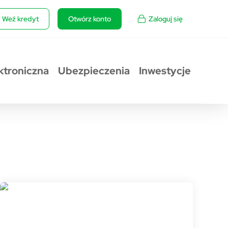
Weź kredyt
Otwórz konto
Zaloguj się
ktroniczna
Ubezpieczenia
Inwestycje
Rzecznik prasowy