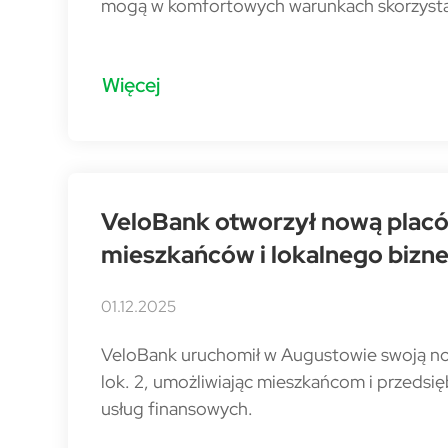
mogą w komfortowych warunkach skorzysta
Więcej
VeloBank otworzył nową placó
mieszkańców i lokalnego bizn
01.12.2025
VeloBank uruchomił w Augustowie swoją now
lok. 2, umożliwiając mieszkańcom i przeds
usług finansowych.