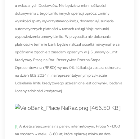
u wskazanych Dostawców. Nie będziesz miał możliwości
dokonywania z tego Limitu innych operacji oprócz: zmiany
wysokości spłaty wykorzystanego limitu, dodawania/usunięcia
automatycznych płatności w ramach usługi Moje rachunki,
wypowiedzenia umowy Limitu. W przypadku nie dokonania
płatności w terminie bank będzie naliczał odsetki maksymalne za
opóźnienie zgodnie z zasadami opisanymi w § 5 umowy o Limit
Kredytowy Płacę na Raz. Rzeczywista Roczna Stopa
Oprocentowania (RRSO) wynosi 0%. Kalkulacja została dokonana
na dzień 18.12.2024 r . na reprezentatywnym przykładzie
Udzielenie limitu kredytowego uzależnione jest od wyniku badania
i oceny zdolności kredytowej.
[1]
Ankieta zrealizowana na panelu internetowym. Próba N=1000
na osobach w wieku 18-60 lat, które opłacają minimum dwa