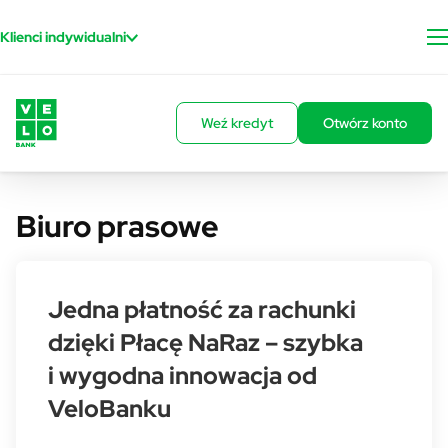
Przejdź do treści
Klienci indywidualni
Weź kredyt
Otwórz konto
Biuro prasowe
Jedna płatność za rachunki
dzięki Płacę NaRaz – szybka
i wygodna innowacja od
VeloBanku