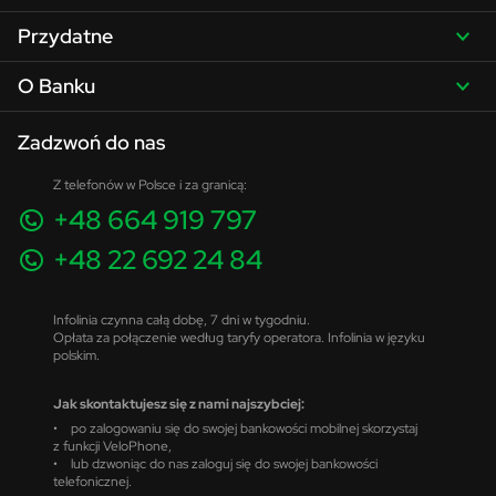
Przydatne
O Banku
Zadzwoń do nas
Z telefonów w Polsce i za granicą:
+48 664 919 797
+48 22 692 24 84
Infolinia czynna całą dobę, 7 dni w tygodniu.
Opłata za połączenie według taryfy operatora. Infolinia w języku
polskim.
Jak skontaktujesz się z nami najszybciej:
• po zalogowaniu się do swojej bankowości mobilnej skorzystaj
z funkcji VeloPhone,
• lub dzwoniąc do nas zaloguj się do swojej bankowości
telefonicznej.