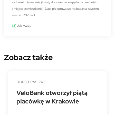
rachunki miesięcznie (kwoty dobrane ze względu na płeć, wiek
i miejsce zamieszkania). Data przeprowadzenia badania: styczeń-
marzec 2023 roku.
[2]
Jak wyżej.
Zobacz także
BIURO PRASOWE
VeloBank otworzył piątą
placówkę w Krakowie