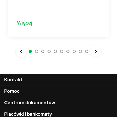
Więcej
Menu w stopce
Kontakt
Pomoc
Centrum dokumentów
Placówki i bankomaty