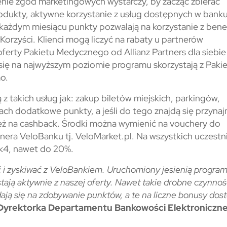
ażenie zgód marketingowych wystarczy, by zacząć zbierać
rodukty, aktywne korzystanie z usług dostępnych w bank
 każdym miesiącu punkty pozwalają na korzystanie z ben
rzyści. Klienci mogą liczyć na rabaty u partnerów
ferty Pakietu Medycznego od Allianz Partners dla siebie
c się na najwyższym poziomie programu skorzystają z Paki
o.
z takich usług jak: zakup biletów miejskich, parkingów,
iach dodatkowe punkty, a jeśli do tego znajdą się przynaj
eż na cashback. Środki można wymienić na vouchery do
nera VeloBanku tj. VeloMarket.pl. Na wszystkich uczest
nk4, nawet do 20%.
i zyskiwać z VeloBankiem. Uruchomiony jesienią progra
tają aktywnie z naszej oferty. Nawet takie drobne czynnośc
dają się na zdobywanie punktów, a te na liczne bonusy dos
 Dyrektorka Departamentu Bankowości Elektroniczne