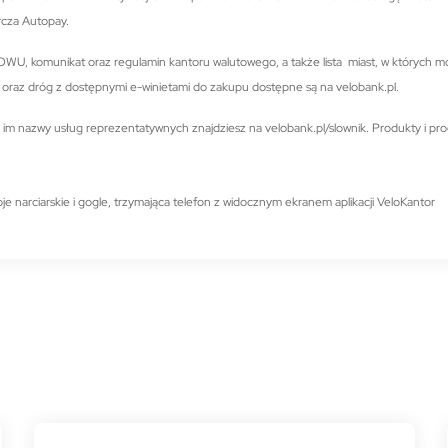
arcza Autopay.
OWU, komunikat oraz regulamin kantoru walutowego, a także lista miast, w których 
trad oraz dróg z dostępnymi e-winietami do zakupu dostępne są na velobank.pl.
im nazwy usług reprezentatywnych znajdziesz na velobank.pl/slownik. Produkty i pr