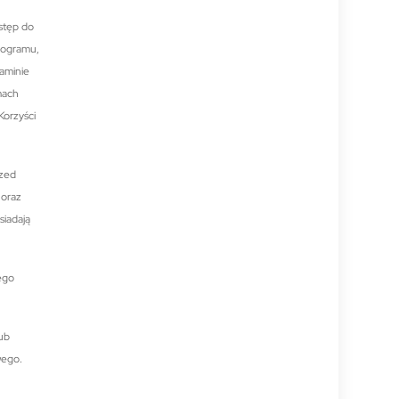
stęp do
rogramu,
laminie
mach
Korzyści
rzed
 oraz
siadają
ego
lub
wego.