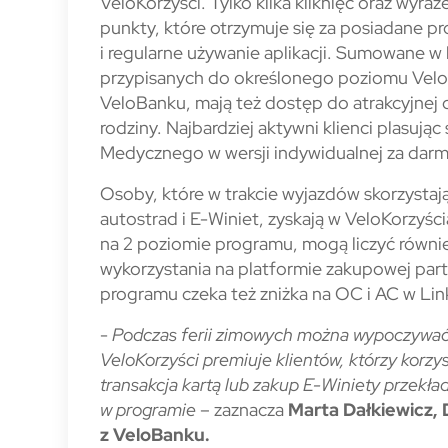
VeloKorzyści. Tylko kilka kliknięć oraz wyr
punkty, które otrzymuje się za posiadane p
i regularne używanie aplikacji. Sumowane w
przypisanych do określonego poziomu VeloKo
VeloBanku, mają też dostęp do atrakcyjnej o
rodziny. Najbardziej aktywni klienci plasują
Medycznego w wersji indywidualnej za darm
Osoby, które w trakcie wyjazdów skorzystają 
autostrad i E-Winiet, zyskają w VeloKorzyśc
na 2 poziomie programu, mogą liczyć równi
wykorzystania na platformie zakupowej part
programu czeka też zniżka na OC i AC w Li
-
Podczas ferii zimowych można wypoczywać 
VeloKorzyści premiuje klientów, którzy korzys
transakcja kartą lub zakup E-Winiety przekła
w programie
– zaznacza
Marta Dałkiewicz,
z VeloBanku.