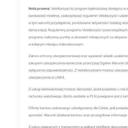
Nota prawna:
VeloKorzyści to program lojalnościowy dostępny w 
bankowości mobilnej, zaakceptować regulamin VeloKorzyści i udz
w tym warunki przystąpienia, punktowane aktywności i katalog dos
danej edycji. Regulaminy programu VeloKorzyści i poszczególnych
programu naliczamy punkty w okresach miesięcznych za aktywne 
w kolejnym miesiącu kalendarzowym.
Zakres ochrony ubezpieczeniowej oraz wysokość składki uzależni
zakupem ubezpieczenia koniecznie przeczytaj Ogólne Warunki Ub
wyłączenia odpowiedzialności. Z VeloKorzyściami możesz ubezpie
ubezpieczenia w LINK4.
Z usługi wielowalutowej możesz skorzystać, jeżeli posiadasz u na
rachunku walutowego. Konto osobiste w PLN powiązane jest z kar
Ofertę kantoru walutowego udostępniamy dla Ciebie, jeśli posiadas
sprzedać. Warunki działania kantoru oraz szczegółowe informacje 
Z usług związanych z transportem w aplikacji VeloBank skorzystas