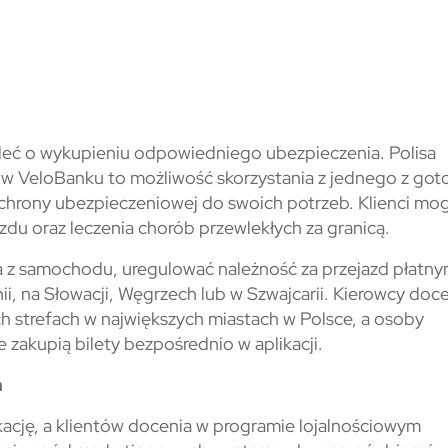
śleć o wykupieniu odpowiedniego ubezpieczenia. Polisa
w VeloBanku to możliwość skorzystania z jednego z go
chrony ubezpieczeniowej do swoich potrzeb. Klienci mo
zdu oraz leczenia chorób przewlekłych za granicą.
a z samochodu, uregulować należność za przejazd płatny
i, na Słowacji, Węgrzech lub w Szwajcarii. Kierowcy doc
h strefach w największych miastach w Polsce, a osoby
zakupią bilety bezpośrednio w aplikacji.
h
kację, a klientów docenia w programie lojalnościowym