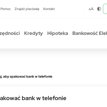
A
Pomoc
Znajdź placówkę
Kontakt
A
zędności
Kredyty
Hipoteka
Bankowość Ele
aj, aby spakować bank w telefonie
pakować bank w telefonie