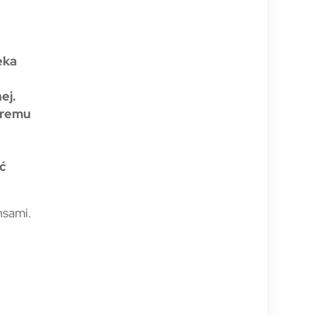
eka
ej.
óremu
ać
nsami.