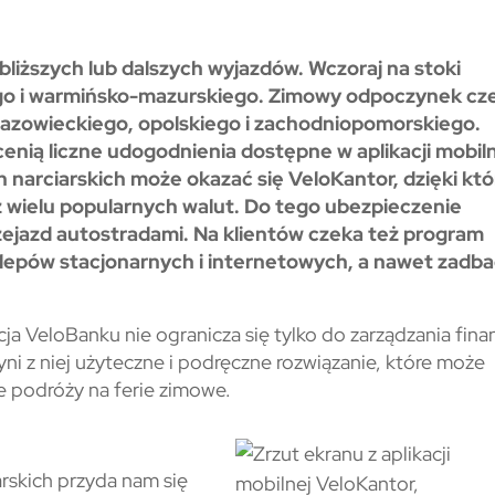
 bliższych lub dalszych wyjazdów. Wczoraj na stoki
iego i warmińsko-mazurskiego. Zimowy odpoczynek cz
mazowieckiego, opolskiego i zachodniopomorskiego.
enią liczne udogodnienia dostępne w aplikacji mobiln
 narciarskich może okazać się VeloKantor, dzięki kt
 z wielu popularnych walut. Do tego ubezpieczenie
zejazd autostradami. Na klientów czeka też program
klepów stacjonarnych i internetowych, a nawet zadb
ja VeloBanku nie ogranicza się tylko do zarządzania fina
ni z niej użyteczne i podręczne rozwiązanie, które może
cie podróży na ferie zimowe.
rskich przyda nam się