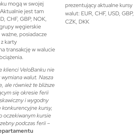
anku mogą w swojej
 Aktualnie jest tam
SD, CHF, GBP, NOK,
 grupy węgierskie
o ważne, posiadacze
z karty
a transakcję w walucie
bciążenia.
e klienci VeloBanku nie
k wymiana walut. Nasza
, ale również te bliższe
cym się okresie ferii
yskawiczny i wygodny
e konkurencyjne kursy,
 o oczekiwanym kursie
rzebny podczas ferii
–
Departamentu