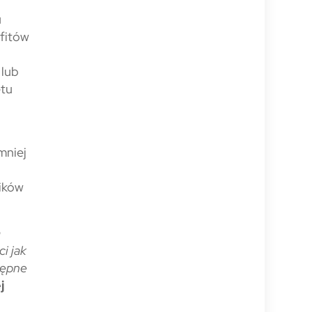
u
efitów
 lub
etu
mniej
ników
m
i jak
tępne
j