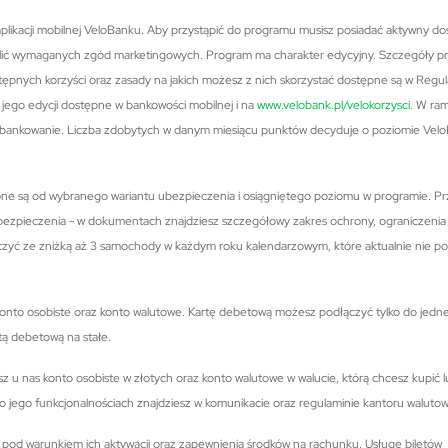
aplikacji mobilnej VeloBanku. Aby przystąpić do programu musisz posiadać aktywny do
ielić wymaganych zgód marketingowych. Program ma charakter edycyjny. Szczegóły p
tępnych korzyści oraz zasady na jakich możesz z nich skorzystać dostępne są w Regu
 jego edycji dostępne w bankowości mobilnej i na
www.velobank.pl/velokorzysci
. W ra
bankowanie. Liczba zdobytych w danym miesiącu punktów decyduje o poziomie Velo
one są od wybranego wariantu ubezpieczenia i osiągniętego poziomu w programie. P
ezpieczenia - w dokumentach znajdziesz szczegółowy zakres ochrony, ograniczenia
czyć ze zniżką aż 3 samochody w każdym roku kalendarzowym, które aktualnie nie po
s konto osobiste oraz konto walutowe. Kartę debetową możesz podłączyć tylko do jedn
tą debetową na stałe.
z u nas konto osobiste w złotych oraz konto walutowe w walucie, którą chcesz kupić 
o jego funkcjonalnościach znajdziesz w komunikacie oraz regulaminie kantoru waluto
z pod warunkiem ich aktywacji oraz zapewnienia środków na rachunku. Usługę biletów