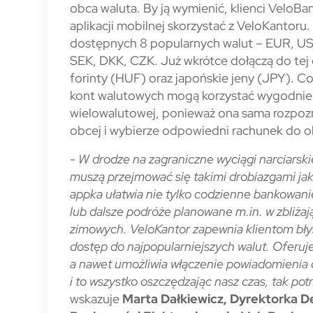
obca waluta. By ją wymienić, klienci VeloB
aplikacji mobilnej skorzystać z VeloKantoru.
dostępnych 8 popularnych walut – EUR, U
SEK, DKK, CZK. Już wkrótce dołączą do tej
forinty (HUF) oraz japońskie jeny (JPY). C
kont walutowych mogą korzystać wygodnie 
wielowalutowej, ponieważ ona sama rozpozn
obcej i wybierze odpowiedni rachunek do o
-
W drodze na zagraniczne wyciągi narciarski
muszą przejmować się takimi drobiazgami ja
appka ułatwia nie tylko codzienne bankowanie
lub dalsze podróże planowane m.in. w zbliżają
zimowych. VeloKantor zapewnia klientom bł
dostęp do najpopularniejszych walut. Oferuj
a nawet umożliwia włączenie powiadomienia
i to wszystko oszczędzając nasz czas, tak pot
wskazuje
Marta Dałkiewicz, Dyrektorka 