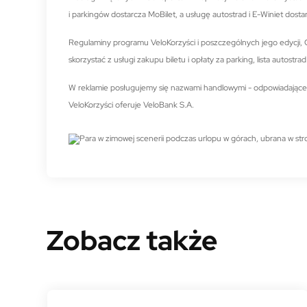
i parkingów dostarcza MoBilet, a usługę autostrad i E-Winiet dost
Regulaminy programu VeloKorzyści i poszczególnych jego edycji, 
skorzystać z usługi zakupu biletu i opłaty za parking, lista autos
W reklamie posługujemy się nazwami handlowymi - odpowiadające 
VeloKorzyści oferuje VeloBank S.A.
Zobacz także