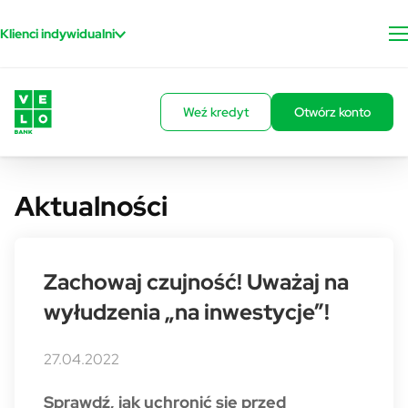
Przejdź do treści
Klienci indywidualni
Weź kredyt
Otwórz konto
Aktualności
Zachowaj czujność! Uważaj na
wyłudzenia „na inwestycje”!
27.04.2022
Sprawdź, jak uchronić się przed