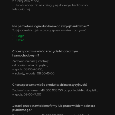
z funkcji VeloPhone,
• lub dzwoniąc do nas zaloguj się do swojej bankowości
telefonicznej.
Nie pamiętasz loginu lub hasła do swojej bankowości?
Tutaj sprawdzisz, jak w prosty sposób możesz odzyskać:
•
Login
•
Hasło
Chcesz porozmawiać o kredycie hipotecznym
i samochodowym?
Zadzwoń na naszą infolinię:
od poniedziałku do piątku,
w godz. 08:00-20:00,
w soboty, w godz. 08:00-16:00.
Chcesz porozmawiać o produktach inwestycyjnych?
Zadzwoń na numer +48 500 933 150 od poniedziałku do piątku
w godz. 09:00-17:00
Jesteś przedstawicielem firmy lub pracownikiem sektora
publicznego?