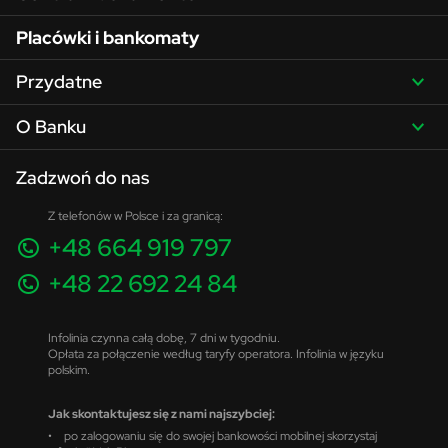
Placówki i bankomaty
Przydatne
O Banku
Zadzwoń do nas
Z telefonów w Polsce i za granicą:
+48 664 919 797
+48 22 692 24 84
Infolinia czynna całą dobę, 7 dni w tygodniu.
Opłata za połączenie według taryfy operatora. Infolinia w języku
polskim.
Jak skontaktujesz się z nami najszybciej:
• po zalogowaniu się do swojej bankowości mobilnej skorzystaj