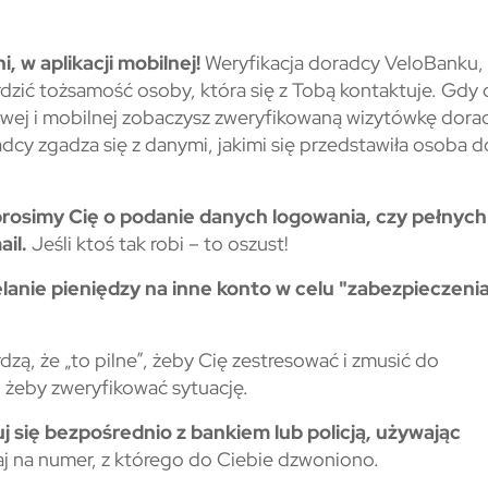
 w aplikacji mobilnej!
Weryfikacja doradcy VeloBanku,
dzić tożsamość osoby, która się z Tobą kontaktuje. Gdy
ej i mobilnej zobaczysz zweryfikowaną wizytówkę dora
radcy zgadza się z danymi, jakimi się przedstawiła osoba d
prosimy Cię o podanie danych logowania, czy pełnych
il.
Jeśli ktoś tak robi – to oszust!
elanie pieniędzy na inne konto w celu "zabezpieczeni
zą, że „to pilne”, żeby Cię zestresować i zmusić do
 żeby zweryfikować sytuację.
j się bezpośrednio z bankiem lub policją, używając
j na numer, z którego do Ciebie dzwoniono.