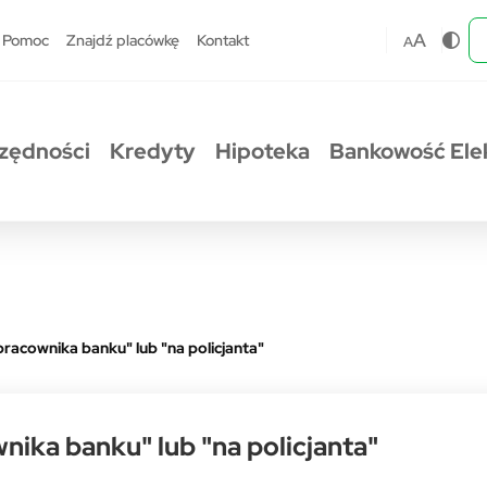
A
Pomoc
Znajdź placówkę
Kontakt
A
zędności
Kredyty
Hipoteka
Bankowość Ele
racownika banku" lub "na policjanta"
ika banku" lub "na policjanta"