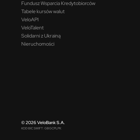
Fundusz Wsparcia Kredytobiorców
Tabele kursów walut
VeloAPI
VeloTalent
Solidarni z Ukrainą
Nieruchomości
© 2026 VeloBank S.A.
KOD BIC SWIFT: GBGCPLPK