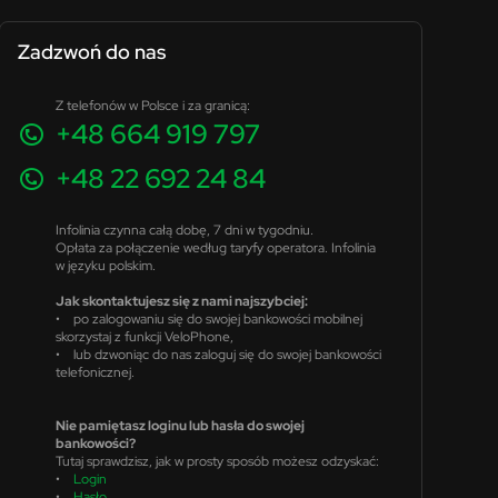
Zadzwoń do nas
Z telefonów w Polsce i za granicą:
+48 664 919 797
+48 22 692 24 84
Infolinia czynna całą dobę, 7 dni w tygodniu.
Opłata za połączenie według taryfy operatora. Infolinia
w języku polskim.
Jak skontaktujesz się z nami najszybciej:
• po zalogowaniu się do swojej bankowości mobilnej
skorzystaj z funkcji VeloPhone,
• lub dzwoniąc do nas zaloguj się do swojej bankowości
telefonicznej.
Nie pamiętasz loginu lub hasła do swojej
bankowości?
Tutaj sprawdzisz, jak w prosty sposób możesz odzyskać:
•
Login
•
Hasło