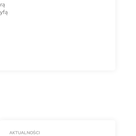
arą
ryfą
AKTUALNOŚCI