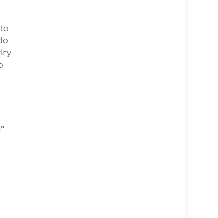
 to
 do
dcy.
o
a"