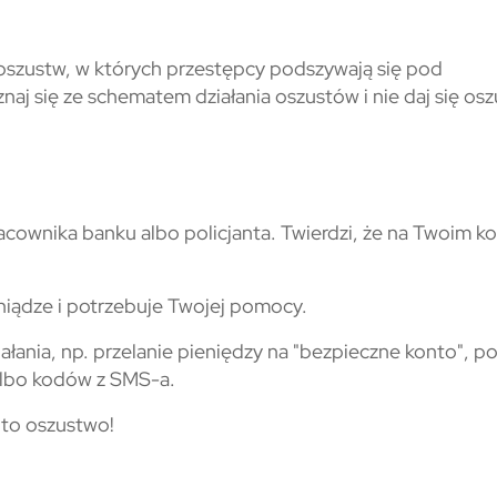
y oszustw, w których przestępcy podszywają się pod
aj się ze schematem działania oszustów i nie daj się osz
acownika banku albo policjanta. Twierdzi, że na Twoim k
eniądze i potrzebuje Twojej pomocy.
iałania, np. przelanie pieniędzy na "bezpieczne konto", p
albo kodów z SMS-a.
 to oszustwo!