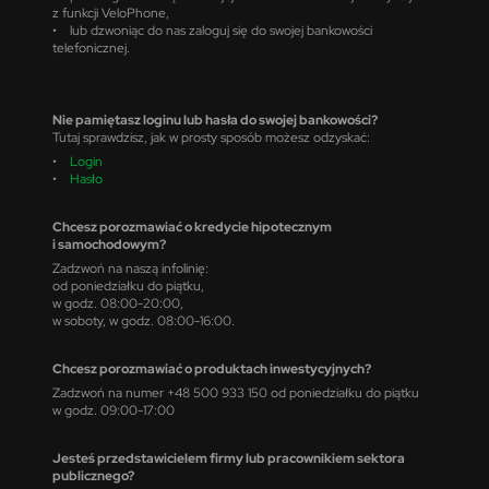
z funkcji VeloPhone,
• lub dzwoniąc do nas zaloguj się do swojej bankowości
telefonicznej.
Nie pamiętasz loginu lub hasła do swojej bankowości?
Tutaj sprawdzisz, jak w prosty sposób możesz odzyskać:
•
Login
•
Hasło
Chcesz porozmawiać o kredycie hipotecznym
i samochodowym?
Zadzwoń na naszą infolinię:
od poniedziałku do piątku,
w godz. 08:00-20:00,
w soboty, w godz. 08:00-16:00.
Chcesz porozmawiać o produktach inwestycyjnych?
Zadzwoń na numer +48 500 933 150 od poniedziałku do piątku
w godz. 09:00-17:00
Jesteś przedstawicielem firmy lub pracownikiem sektora
publicznego?