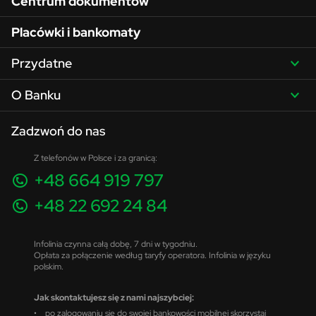
Centrum dokumentów
Placówki i bankomaty
Przydatne
O Banku
Zadzwoń do nas
Z telefonów w Polsce i za granicą:
+48 664 919 797
+48 22 692 24 84
Infolinia czynna całą dobę, 7 dni w tygodniu.
Opłata za połączenie według taryfy operatora. Infolinia w języku
polskim.
Jak skontaktujesz się z nami najszybciej:
• po zalogowaniu się do swojej bankowości mobilnej skorzystaj