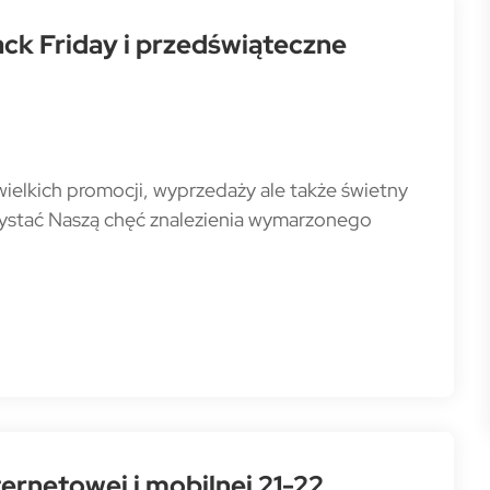
ck Friday i przedświąteczne
wielkich promocji, wyprzedaży ale także świetny
zystać Naszą chęć znalezienia wymarzonego
rnetowej i mobilnej 21-22