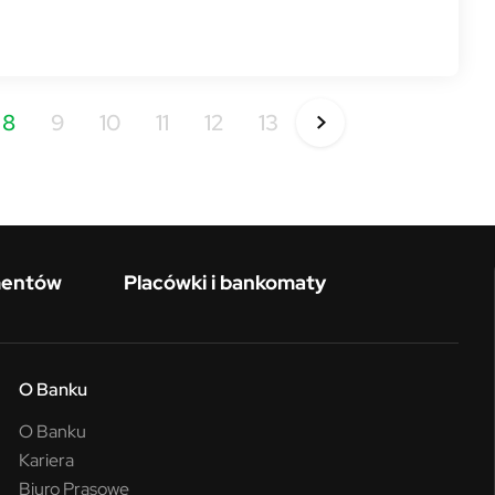
8
9
10
11
12
13
mentów
Placówki i bankomaty
O Banku
O Banku
Kariera
Biuro Prasowe