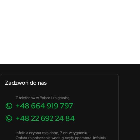
Zadzwoń do nas
Z telefonów w Polsce i za granicą:
+48 664 919 797
+48 22 692 24 84
Infolinia czynna całą dobę, 7 dni w tygodniu.
Opłata za połączenie według taryfy operatora. Infolinia