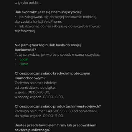
w języku polskim.
Jak skontaktujesz się z nami najszybciej:
• po zalogowaniu się do swojej bankowości mobilnej
skorzystaj z funkcji VeloPhone,
• lub dzwoniąc do nas zaloguj się do swojej bankowości
telefonicznej.
Nie pamiętasz loginu lub hasła do swojej
bankowości?
Tutaj sprawdzisz, jak w prosty sposób możesz odzyskać:
•
Login
•
Hasło
Chcesz porozmawiać o kredycie hipotecznym
i samochodowym?
Zadzwoń na naszą infolinię:
od poniedziałku do piątku,
w godz. 08:00-20:00,
w soboty, w godz. 08:00-16:00.
Chcesz porozmawiać o produktach inwestycyjnych?
Zadzwoń na numer +48 500 933 150 od poniedziałku
do piątku w godz. 09:00-17:00
Jesteś przedstawicielem firmy lub pracownikiem
sektora publicznego?