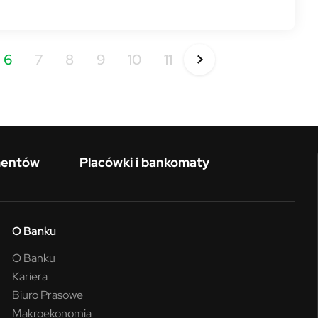
6
7
8
9
10
11
mentów
Placówki i bankomaty
O Banku
O Banku
Kariera
Biuro Prasowe
Makroekonomia