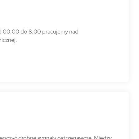
od 00:00 do 8:00 pracujemy nad
icznej.
zeoczyć drobne sygnały ostrzegawcze. Między