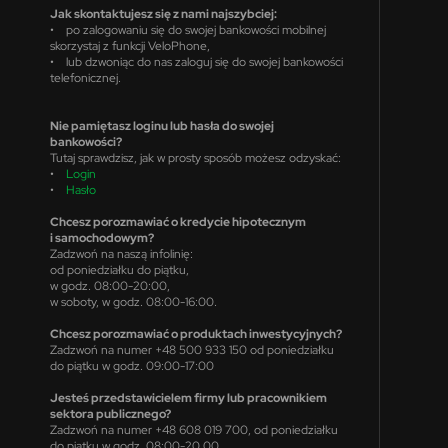
Jak skontaktujesz się z nami najszybciej:
• po zalogowaniu się do swojej bankowości mobilnej
skorzystaj z funkcji VeloPhone,
• lub dzwoniąc do nas zaloguj się do swojej bankowości
telefonicznej.
Nie pamiętasz loginu lub hasła do swojej
bankowości?
Tutaj sprawdzisz, jak w prosty sposób możesz odzyskać:
•
Login
•
Hasło
Chcesz porozmawiać o kredycie hipotecznym
i samochodowym?
Zadzwoń na naszą infolinię:
od poniedziałku do piątku,
w godz. 08:00-20:00,
w soboty, w godz. 08:00-16:00.
Chcesz porozmawiać o produktach inwestycyjnych?
Zadzwoń na numer +48 500 933 150 od poniedziałku
do piątku w godz. 09:00-17:00
Jesteś przedstawicielem firmy lub pracownikiem
sektora publicznego?
Zadzwoń na numer +48 608 019 700, od poniedziałku
do piątku w godz. 08:00-20.00