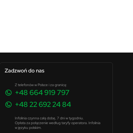
Zadzwoń do nas
Z telefonów w Polsce i za granicą:
+48 664 919 797
+48 22 692 24 84
Infolinia czynna całą dobę, 7 dni w tygodniu.
Opłata za połączenie według taryfy operatora. Infolinia
w języku polskim.