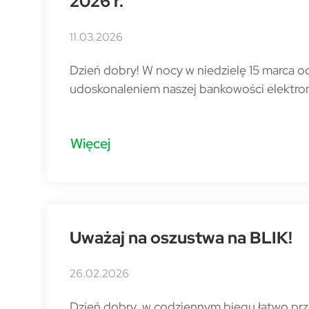
2026 r.
11.03.2026
Dzień dobry! W nocy w niedzielę 15 marca 
udoskonaleniem naszej bankowości elektron
Więcej
Uważaj na oszustwa na BLIK!
26.02.2026
Dzień dobry, w codziennym biegu łatwo pr