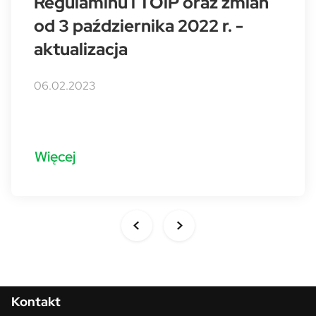
Regulaminu i TOiP oraz zmian
od 3 października 2022 r. -
aktualizacja
06.02.2023
Więcej
Menu w stopce
Kontakt