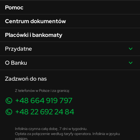
Pomoc
Centrum dokumentów
Placówki i bankomaty
Przydatne
O Banku
Zadzwoń do nas
Z telefonów w Polsce i za granicą:
+48 664 919 797
+48 22 692 24 84
Infolinia czynna całą dobę, 7 dni w tygodniu.
Opłata za połączenie według taryfy operatora. Infolinia w języku
polskim.