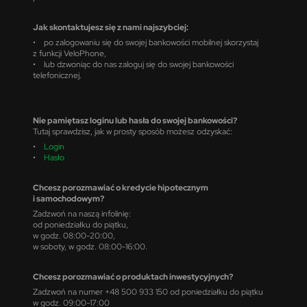
Jak skontaktujesz się z nami najszybciej:
• po zalogowaniu się do swojej bankowości mobilnej skorzystaj
z funkcji VeloPhone,
• lub dzwoniąc do nas zaloguj się do swojej bankowości
telefonicznej.
Nie pamiętasz loginu lub hasła do swojej bankowości?
Tutaj sprawdzisz, jak w prosty sposób możesz odzyskać:
•
Login
•
Hasło
Chcesz porozmawiać o kredycie hipotecznym
i samochodowym?
Zadzwoń na naszą infolinię:
od poniedziałku do piątku,
w godz. 08:00-20:00,
w soboty, w godz. 08:00-16:00.
Chcesz porozmawiać o produktach inwestycyjnych?
Zadzwoń na numer +48 500 933 150 od poniedziałku do piątku
w godz. 09:00-17:00