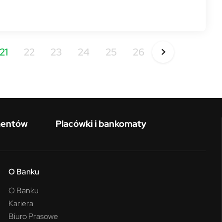
21
22
23
24
25
26
mentów
Placówki i bankomaty
O Banku
O Banku
Kariera
Biuro Prasowe