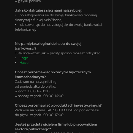
w języku polskim.
Jak skontaktujesz się z nami najszybciej:
• po zalogowaniu się do swojej bankowości mobilnej
skorzystaj z funkcji VeloPhone,
• lub dzwoniąc do nas zaloguj się do swojej bankowości
telefonicznej.
Nie pamiętasz loginu lub hasła do swojej
bankowości?
Tutaj sprawdzisz, jak w prosty sposób możesz odzyskać:
•
Login
•
Hasło
Chcesz porozmawiać o kredycie hipotecznym
i samochodowym?
Zadzwoń na naszą infolinię:
od poniedziałku do piątku,
w godz. 08:00-20:00,
w soboty, w godz. 08:00-16:00.
Chcesz porozmawiać o produktach inwestycyjnych?
Zadzwoń na numer +48 500 933 150 od poniedziałku
do piątku w godz. 09:00-17:00
Jesteś przedstawicielem firmy lub pracownikiem
sektora publicznego?