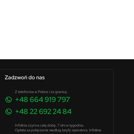
Zadzwoń do nas
Z telefonów w Polsce i za granicą:
+48 664 919 797
+48 22 692 24 84
Infolinia czynna całą dobę, 7 dni w tygodniu.
Opłata za połączenie według taryfy operatora. Infolinia