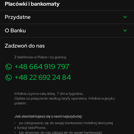
Placówki i bankomaty
Przydatne
O Banku
Zadzwoń do nas
Z telefonów w Polsce i za granicą:
+48 664 919 797
+48 22 692 24 84
Infolinia czynna całą dobę, 7 dni w tygodniu.
Opłata za połączenie według taryfy operatora. Infolinia w języku
polskim.
Jak skontaktujesz się z nami najszybciej:
• po zalogowaniu się do swojej bankowości mobilnej skorzystaj
z funkcji VeloPhone,
• lub dzwoniąc do nas zaloguj się do swojej bankowości