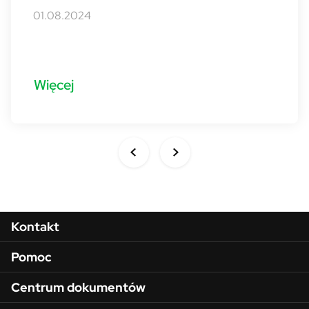
01.08.2024
Więcej
Menu w stopce
Kontakt
Pomoc
Centrum dokumentów