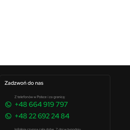
Zadzwoń do nas
Z telefonów w Polsce i za granicą:
+48 664 919 797
+48 22 692 24 84
Infolinia czynna całą dobę, 7 dni w tygodniu.