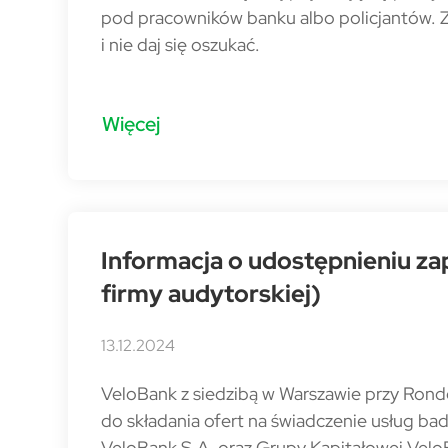
pod pracowników banku albo policjantów. Z
i nie daj się oszukać.
Więcej
Informacja o udostępnieniu z
firmy audytorskiej)
13.12.2024
VeloBank z siedzibą w Warszawie przy Rond
do składania ofert na świadczenie usług ba
VeloBank S.A. oraz Grupy Kapitałowej Vel