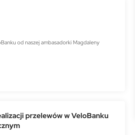
loBanku od naszej ambasadorki Magdaleny
ealizacji przelewów w VeloBanku
ocznym