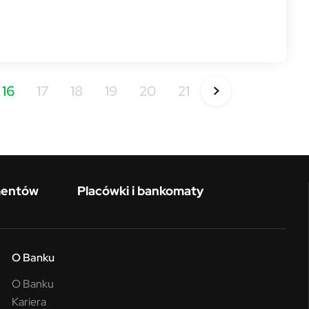
16
17
18
19
20
21
mentów
Placówki i bankomaty
O Banku
O Banku
Kariera