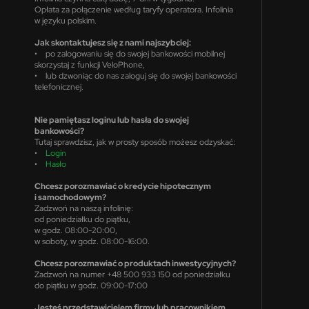
Opłata za połączenie według taryfy operatora. Infolinia
w języku polskim.
Jak skontaktujesz się z nami najszybciej:
• po zalogowaniu się do swojej bankowości mobilnej
skorzystaj z funkcji VeloPhone,
• lub dzwoniąc do nas zaloguj się do swojej bankowości
telefonicznej.
Nie pamiętasz loginu lub hasła do swojej
bankowości?
Tutaj sprawdzisz, jak w prosty sposób możesz odzyskać:
•
Login
•
Hasło
Chcesz porozmawiać o kredycie hipotecznym
i samochodowym?
Zadzwoń na naszą infolinię:
od poniedziałku do piątku,
w godz. 08:00-20:00,
w soboty, w godz. 08:00-16:00.
Chcesz porozmawiać o produktach inwestycyjnych?
Zadzwoń na numer +48 500 933 150 od poniedziałku
do piątku w godz. 09:00-17:00
Jesteś przedstawicielem firmy lub pracownikiem