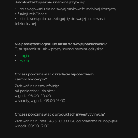
Jak skontaktujesz się z nami najszybciej:
• po zalogowaniu się do swojej bankowości mobilnej skorzystaj
z funkcji VeloPhone,
• lub dzwoniąc do nas zaloguj się do swojej bankowości
telefonicznej.
Nie pamiętasz loginu lub hasła do swojej bankowości?
Tutaj sprawdzisz, jak w prosty sposób możesz odzyskać:
•
Login
•
Hasło
Chcesz porozmawiać o kredycie hipotecznym
i samochodowym?
Zadzwoń na naszą infolinię:
od poniedziałku do piątku,
w godz. 08:00-20:00,
w soboty, w godz. 08:00-16:00.
Chcesz porozmawiać o produktach inwestycyjnych?
Zadzwoń na numer +48 500 933 150 od poniedziałku do piątku
w godz. 09:00-17:00