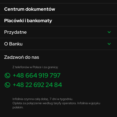
Centrum dokumentów
Placówki i bankomaty
Przydatne
O Banku
Zadzwoń do nas
Z telefonów w Polsce i za granicą:
+48 664 919 797
+48 22 692 24 84
Infolinia czynna całą dobę, 7 dni w tygodniu.
Opłata za połączenie według taryfy operatora. Infolinia w języku
polskim.