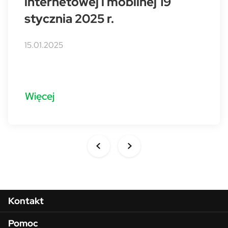
internetowej i mobilnej 19
stycznia 2025 r.
15.01.2025
Więcej
Menu w stopce
Kontakt
Pomoc