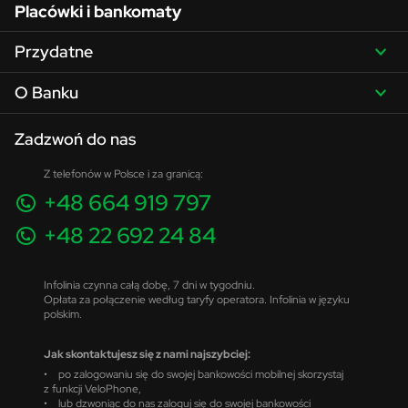
Placówki i bankomaty
Przydatne
O Banku
Zadzwoń do nas
Z telefonów w Polsce i za granicą:
+48 664 919 797
+48 22 692 24 84
Infolinia czynna całą dobę, 7 dni w tygodniu.
Opłata za połączenie według taryfy operatora. Infolinia w języku
polskim.
Jak skontaktujesz się z nami najszybciej:
• po zalogowaniu się do swojej bankowości mobilnej skorzystaj
z funkcji VeloPhone,
• lub dzwoniąc do nas zaloguj się do swojej bankowości