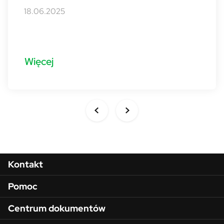
18.06.2025
Więcej
Menu w stopce
Kontakt
Pomoc
Centrum dokumentów