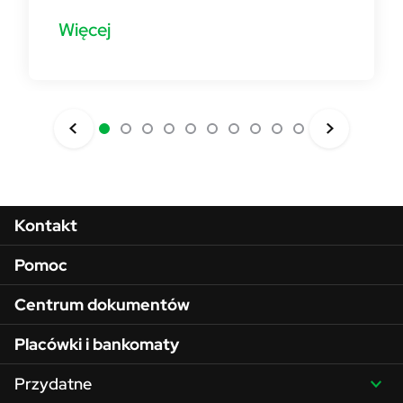
Więcej
Menu w stopce
Kontakt
Pomoc
Centrum dokumentów
Placówki i bankomaty
Przydatne