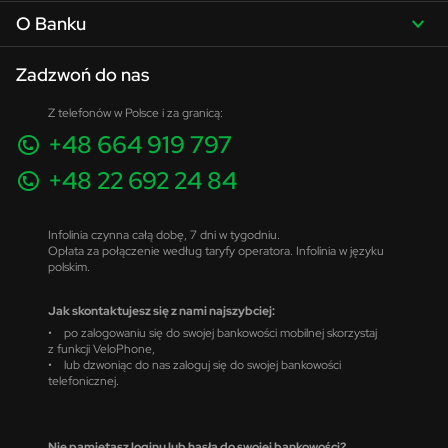
O Banku
Zadzwoń do nas
Z telefonów w Polsce i za granicą:
+48 664 919 797
+48 22 692 24 84
Infolinia czynna całą dobę, 7 dni w tygodniu.
Opłata za połączenie według taryfy operatora. Infolinia w języku
polskim.
Jak skontaktujesz się z nami najszybciej:
• po zalogowaniu się do swojej bankowości mobilnej skorzystaj
z funkcji VeloPhone,
• lub dzwoniąc do nas zaloguj się do swojej bankowości
telefonicznej.
Nie pamiętasz loginu lub hasła do swojej bankowości?