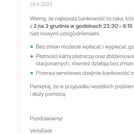
29.11.2023
Wiemy, że najlepsza bankowość to taka, kt
z
2 na 3 grudnia w godzinach 23:30 - 8:15
nad nowymi udogodnieniami.
Bez zmian możecie wpłacać i wypłacać g
Płatności kartą płatniczą oraz zbliżenio
stacjonarnych, również działają bez zmian
Przerwa serwisowa obejmie bankowość int
Pamiętaj, że w przypadku wszelkich problemó
i służy pomocą.
Pozdrawiamy!
VeloBank