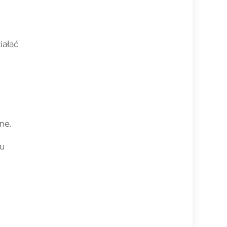
iałać
ne.
iu