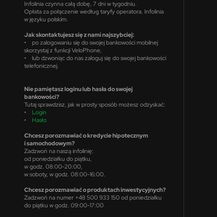
Infolinia czynna całą dobę, 7 dni w tygodniu.
Opłata za połączenie według taryfy operatora. Infolinia
w języku polskim.
Jak skontaktujesz się z nami najszybciej:
• po zalogowaniu się do swojej bankowości mobilnej
skorzystaj z funkcji VeloPhone,
• lub dzwoniąc do nas zaloguj się do swojej bankowości
telefonicznej.
Nie pamiętasz loginu lub hasła do swojej
bankowości?
Tutaj sprawdzisz, jak w prosty sposób możesz odzyskać:
•
Login
•
Hasło
Chcesz porozmawiać o kredycie hipotecznym
i samochodowym?
Zadzwoń na naszą infolinię:
od poniedziałku do piątku,
w godz. 08:00-20:00,
w soboty, w godz. 08:00-16:00.
Chcesz porozmawiać o produktach inwestycyjnych?
Zadzwoń na numer +48 500 933 150 od poniedziałku
do piątku w godz. 09:00-17:00