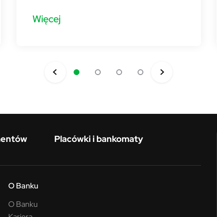
Więcej
mentów
Placówki i bankomaty
O Banku
O Banku
Kariera