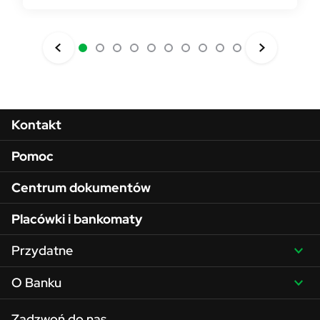
Menu w stopce
Kontakt
Pomoc
Centrum dokumentów
Placówki i bankomaty
Przydatne
O Banku
Zadzwoń do nas