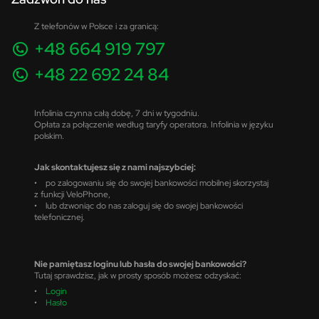
Z telefonów w Polsce i za granicą:
+48 664 919 797
+48 22 692 24 84
Infolinia czynna całą dobę, 7 dni w tygodniu.
Opłata za połączenie według taryfy operatora. Infolinia w języku
polskim.
Jak skontaktujesz się z nami najszybciej:
• po zalogowaniu się do swojej bankowości mobilnej skorzystaj
z funkcji VeloPhone,
• lub dzwoniąc do nas zaloguj się do swojej bankowości
telefonicznej.
Nie pamiętasz loginu lub hasła do swojej bankowości?
Tutaj sprawdzisz, jak w prosty sposób możesz odzyskać:
•
Login
•
Hasło