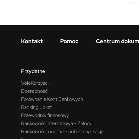
Menu w stopce
Kontakt
Pomoc
Centrum doku
Przydatne
VeloKorzyści
Dostępność
Porównanie Kont Bankowych
Ranking Lokat
Przewodnik finansowy
Bankowość internetowa – Zaloguj
Bankowość mobilna – pobierz aplikację