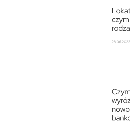
Loka
czym s
rodza
28.06.2023 
Czym
wyróż
nowo
bank