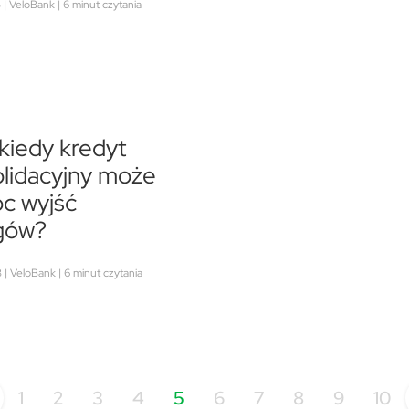
| VeloBank | 6 minut czytania
 kiedy kredyt
lidacyjny może
c wyjść
ugów?
| VeloBank | 6 minut czytania
1
2
3
4
5
6
7
8
9
10