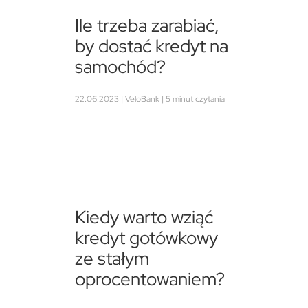
Ile trzeba zarabiać,
by dostać kredyt na
samochód?
22.06.2023 | VeloBank | 5 minut czytania
Kiedy warto wziąć
kredyt gotówkowy
ze stałym
oprocentowaniem?