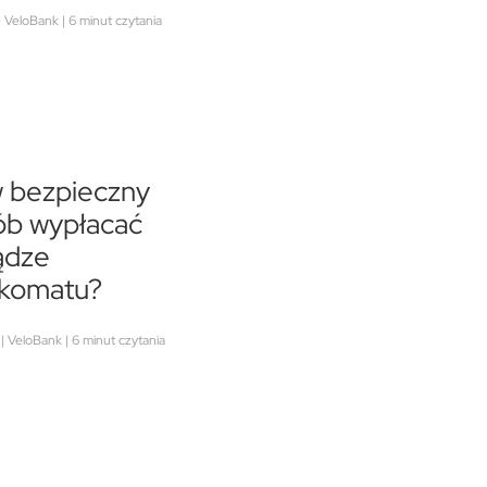
| VeloBank | 6 minut czytania
w bezpieczny
ób wypłacać
ądze
nkomatu?
| VeloBank | 6 minut czytania