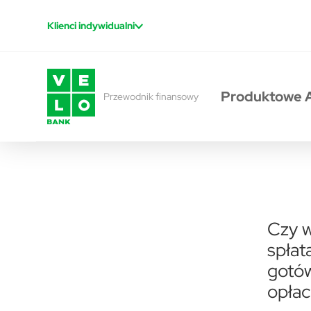
Przejdź do treści
Klienci indywidualni
Produktowe 
Przewodnik finansowy
Czy w
spłat
gotó
opłac