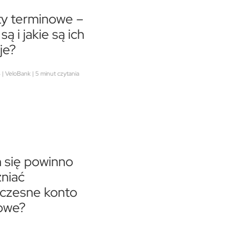
ty terminowe –
ą i jakie są ich
je?
| VeloBank | 5 minut czytania
 się powinno
niać
czesne konto
owe?