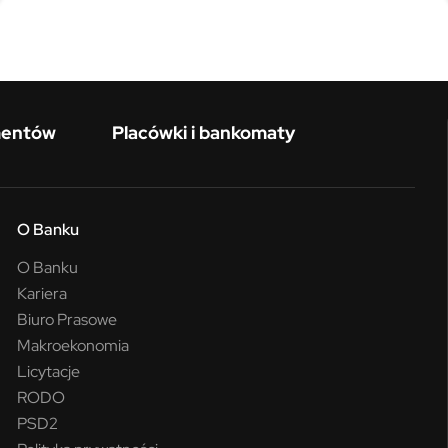
mentów
Placówki i bankomaty
O Banku
O Banku
Kariera
Biuro Prasowe
Makroekonomia
Licytacje
RODO
PSD2