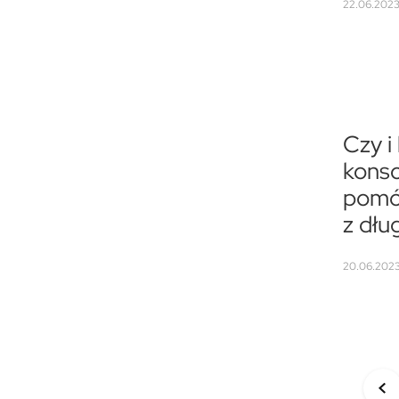
22.06.2023 
Czy i
konso
pomó
z dł
20.06.2023 