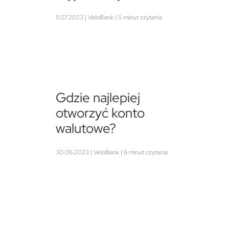
11.07.2023 | VeloBank | 5 minut czytania
Gdzie najlepiej
otworzyć konto
walutowe?
30.06.2023 | VeloBank | 6 minut czytania