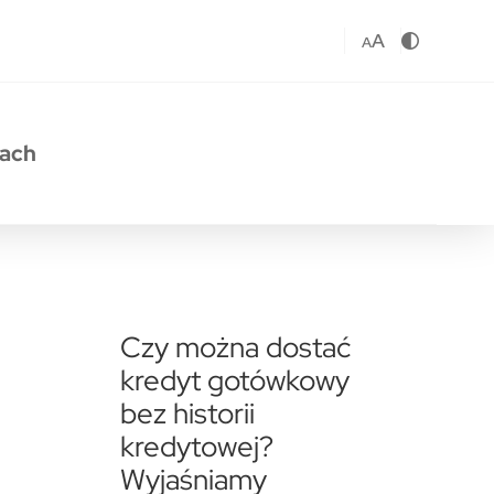
A
A
sach
Czy można dostać
kredyt gotówkowy
bez historii
kredytowej?
Wyjaśniamy