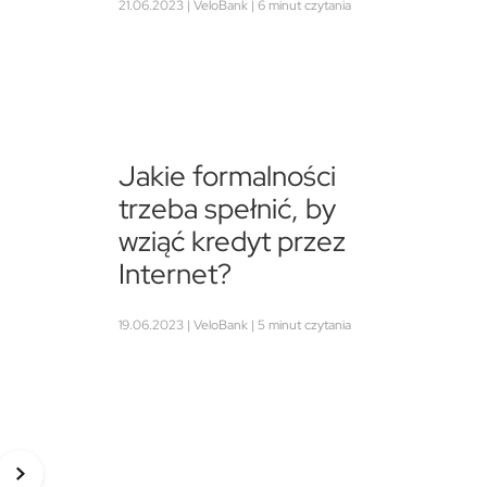
21.06.2023 | VeloBank | 6 minut czytania
Jakie formalności
trzeba spełnić, by
wziąć kredyt przez
Internet?
19.06.2023 | VeloBank | 5 minut czytania