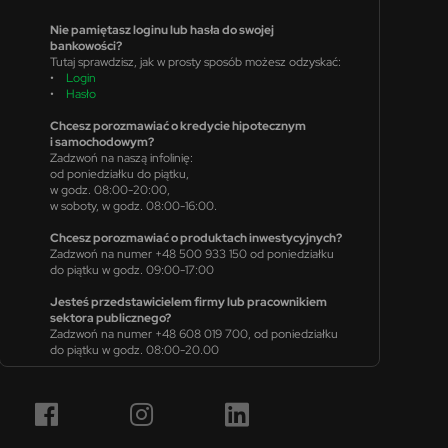
Nie pamiętasz loginu lub hasła do swojej
bankowości?
Tutaj sprawdzisz, jak w prosty sposób możesz odzyskać:
•
Login
•
Hasło
Chcesz porozmawiać o kredycie hipotecznym
i samochodowym?
Zadzwoń na naszą infolinię:
od poniedziałku do piątku,
w godz. 08:00-20:00,
w soboty, w godz. 08:00-16:00.
Chcesz porozmawiać o produktach inwestycyjnych?
Zadzwoń na numer +48 500 933 150 od poniedziałku
do piątku w godz. 09:00-17:00
Jesteś przedstawicielem firmy lub pracownikiem
sektora publicznego?
Zadzwoń na numer +48 608 019 700, od poniedziałku
do piątku w godz. 08:00-20.00