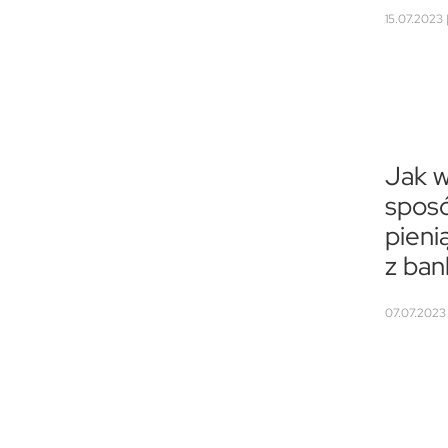
15.07.2023 
Jak 
spos
pieni
z ba
07.07.2023 