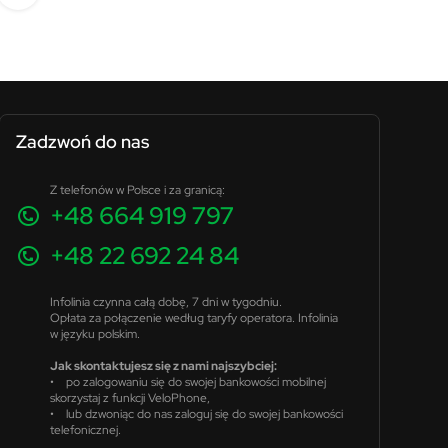
Zadzwoń do nas
Z telefonów w Polsce i za granicą:
+48 664 919 797
+48 22 692 24 84
Infolinia czynna całą dobę, 7 dni w tygodniu.
Opłata za połączenie według taryfy operatora. Infolinia
w języku polskim.
Jak skontaktujesz się z nami najszybciej:
• po zalogowaniu się do swojej bankowości mobilnej
skorzystaj z funkcji VeloPhone,
• lub dzwoniąc do nas zaloguj się do swojej bankowości
telefonicznej.